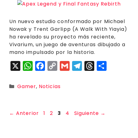
Un nuevo estudio conformado por Michael
Nowak y Trent Garlipp (A Walk With Yiayia)
ha revelado su proyecto más reciente,
Vivarium, un juego de aventuras dibujado a
mano impulsado por la historia.
X
W
F
C
G
T
T
C
h
a
o
m
el
h
o
a
c
p
ai
e
r
m
Categorías
Gamer
,
Noticias
ts
e
y
l
g
e
p
A
b
Li
r
a
a
p
o
n
a
d
rt
Página
Página
Página
Página
←
Anterior
1
2
3
4
Siguiente
→
p
o
k
m
s
ir
k