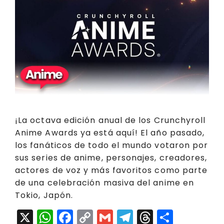
¡La octava edición anual de los Crunchyroll
Anime Awards ya está aquí! El año pasado,
los fanáticos de todo el mundo votaron por
sus series de anime, personajes, creadores,
actores de voz y más favoritos como parte
de una celebración masiva del anime en
Tokio, Japón.
X
W
F
C
G
T
T
C