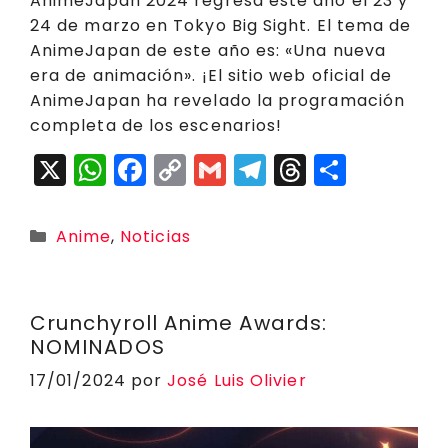
AnimeJapan 2024 regresa este año el 23 y
24 de marzo en Tokyo Big Sight. El tema de
AnimeJapan de este año es: «Una nueva
era de animación». ¡El sitio web oficial de
AnimeJapan ha revelado la programación
completa de los escenarios!
X
W
F
C
G
T
T
C
h
a
o
m
el
h
o
a
c
p
ai
e
r
m
Categorías
Anime
,
Noticias
ts
e
y
l
g
e
p
A
b
Li
r
a
a
p
o
n
a
d
rt
Crunchyroll Anime Awards:
NOMINADOS
p
o
k
m
s
ir
17/01/2024
por
José Luis Olivier
k