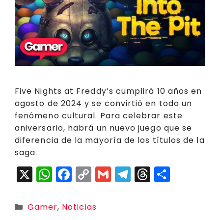
Five Nights at Freddy’s cumplirá 10 años en
agosto de 2024 y se convirtió en todo un
fenómeno cultural. Para celebrar este
aniversario, habrá un nuevo juego que se
diferencia de la mayoría de los títulos de la
saga.
X
W
F
C
G
T
T
C
h
a
o
m
el
h
o
a
c
p
ai
e
r
m
Categorías
Gamer
,
Noticias