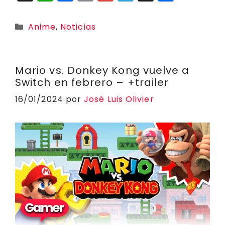
h
a
o
m
el
h
o
a
c
p
ai
e
r
m
Categorías
Anime
,
Noticias
ts
e
y
l
g
e
p
A
b
Li
r
a
a
p
o
n
a
d
rt
Mario vs. Donkey Kong vuelve a
Switch en febrero – +trailer
p
o
k
m
s
ir
16/01/2024
por
José Luis Olivier
k