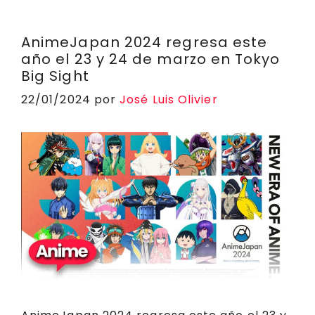
ts
e
y
l
g
e
p
A
b
Li
r
a
a
p
o
n
a
d
rt
AnimeJapan 2024 regresa este
año el 23 y 24 de marzo en Tokyo
p
o
k
m
s
ir
Big Sight
k
22/01/2024
por
José Luis Olivier