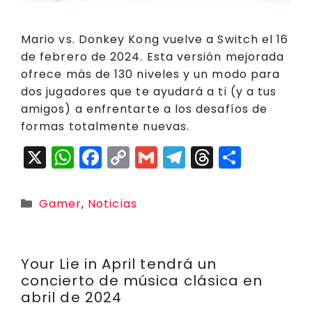
Mario vs. Donkey Kong vuelve a Switch el 16
de febrero de 2024. Esta versión mejorada
ofrece más de 130 niveles y un modo para
dos jugadores que te ayudará a ti (y a tus
amigos) a enfrentarte a los desafíos de
formas totalmente nuevas.
X
W
F
C
G
T
T
C
h
a
o
m
el
h
o
a
c
p
ai
e
r
m
Categorías
Gamer
,
Noticias
ts
e
y
l
g
e
p
A
b
Li
r
a
a
p
o
n
a
d
rt
Your Lie in April tendrá un
concierto de música clásica en
p
o
k
m
s
ir
abril de 2024