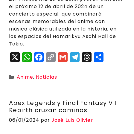
el próximo 12 de abril de 2024 de un
concierto especial, que combinará
escenas memorables del anime con
música clásica utilizada en la historia, en
los espacios del Hamarikyu Asahi Hall de
Tokio.
X
W
F
C
G
T
T
C
h
a
o
m
el
h
o
a
c
p
ai
e
r
m
Categorías
Anime
,
Noticias
ts
e
y
l
g
e
p
A
b
Li
r
a
a
p
o
n
a
d
rt
Apex Legends y Final Fantasy VII
Rebirth cruzan caminos
p
o
k
m
s
ir
06/01/2024
por
José Luis Olivier
k