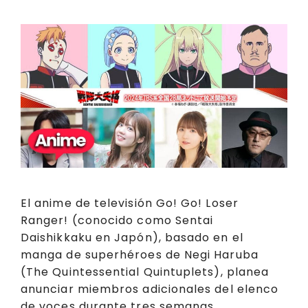
k
El anime de televisión Go! Go! Loser
Ranger! (conocido como Sentai
Daishikkaku en Japón), basado en el
manga de superhéroes de Negi Haruba
(The Quintessential Quintuplets), planea
anunciar miembros adicionales del elenco
de voces durante tres semanas