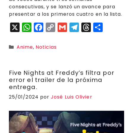
consecutivas, y se lanzó un avance para
presentar a los primeros cuatro en la lista.
X
W
F
C
G
T
T
C
h
a
o
m
el
h
o
a
c
p
ai
e
r
m
Categorías
Anime
,
Noticias
ts
e
y
l
g
e
p
A
b
Li
r
a
a
p
o
n
a
d
rt
Five Nights at Freddy’s filtra por
error el trailer de la próxima
p
o
k
m
s
ir
entrega.
k
25/01/2024
por
José Luis Olivier