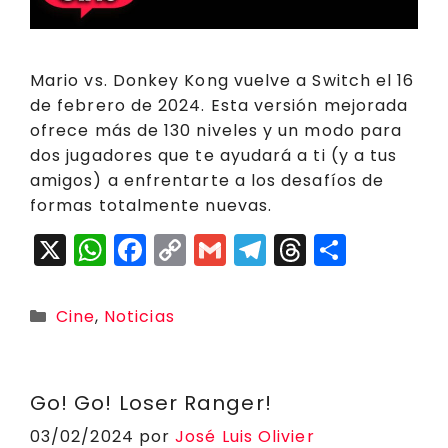
Mario vs. Donkey Kong vuelve a Switch el 16
de febrero de 2024. Esta versión mejorada
ofrece más de 130 niveles y un modo para
dos jugadores que te ayudará a ti (y a tus
amigos) a enfrentarte a los desafíos de
formas totalmente nuevas.
X
W
F
C
G
T
T
C
h
a
o
m
el
h
o
a
c
p
ai
e
r
m
Categorías
Cine
,
Noticias
ts
e
y
l
g
e
p
A
b
Li
r
a
a
p
o
n
a
d
rt
Go! Go! Loser Ranger!
p
o
k
m
s
ir
03/02/2024
por
José Luis Olivier