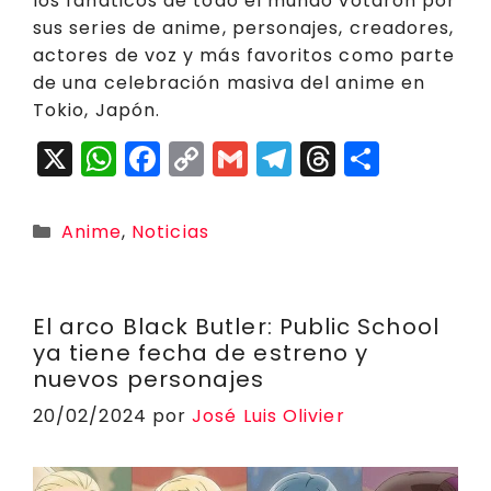
los fanáticos de todo el mundo votaron por
sus series de anime, personajes, creadores,
actores de voz y más favoritos como parte
de una celebración masiva del anime en
Tokio, Japón.
X
W
F
C
G
T
T
C
h
a
o
m
el
h
o
a
c
p
ai
e
r
m
Categorías
Anime
,
Noticias
ts
e
y
l
g
e
p
A
b
Li
r
a
a
p
o
n
a
d
rt
El arco Black Butler: Public School
ya tiene fecha de estreno y
p
o
k
m
s
ir
nuevos personajes
k
20/02/2024
por
José Luis Olivier