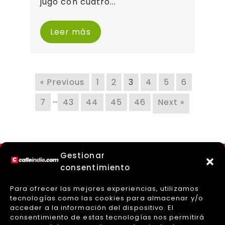
jugó con cuatro...
Leer más
« Previous
1
2
3
4
5
6
…
7
43
44
45
46
Next »
Gestionar
consentimiento
Para ofrecer las mejores experiencias, utilizamos
tecnologías como las cookies para almacenar y/o
acceder a la información del dispositivo. El
consentimiento de estas tecnologías nos permitirá