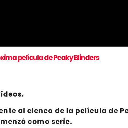
óxima película de Peaky Blinders
videos.
nte al elenco de la película de
P
comenzó como serie.