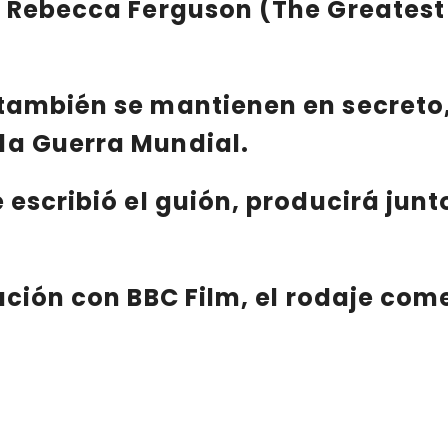
 / Rebecca Ferguson (The Greate
también se mantienen en secreto,
da Guerra Mundial.
 escribió el guión, producirá junt
iación con
BBC Film
, el
rodaje
com