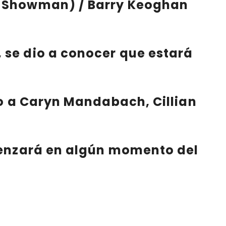
st Showman) / Barry Keoghan
 se dio a conocer que estará
o a
Caryn Mandabach
,
Cillian
enzará
en algún momento del