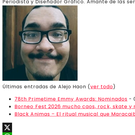
Periodista y Diseñador Gráfico. Amante de las ser
Últimas entradas de Alejo Haon
(
ver todo
)
78th Primetime Emmy Awards: Nominados
- 
Borneo Fest 2026 mucho caos, rock, skate y
Black Animas – El ritual musical que Maraca