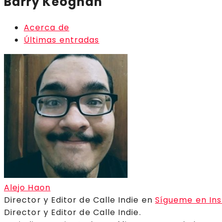
Barry Keoghan
Acerca de
Últimas entradas
Alejo Haon
Director y Editor de Calle Indie
en
Sígueme en In
Director y Editor de Calle Indie.