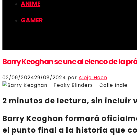
ANIME
GAMER
Barry Keoghan se une al elenco de la pr
02/09/2024
29/08/2024
por
Alejo Haon
2 minutos de lectura, sin incluir 
Barry Keoghan
formará oficialme
el punto final a la historia que 