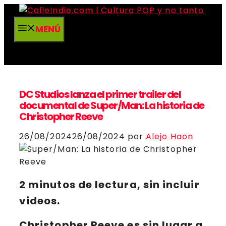
Saltar
al
MENÚ
contenido
DC Studios lanza el primer trailer del
documental de Super/Man: La historia de
Christopher Reeve
26/08/2024
26/08/2024
por
Alejo Haon
2 minutos de lectura, sin incluir
videos.
Christopher Reeve
es sin lugar a