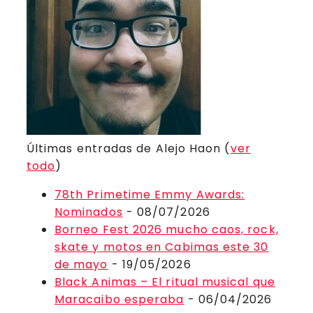
Últimas entradas de Alejo Haon
(
ver
todo
)
78th Primetime Emmy Awards:
Nominados
- 08/07/2026
Borneo Fest 2026 mucho caos, rock,
skate y motos en Cabimas este 30
de mayo
- 19/05/2026
Black Animas – El ritual musical que
Maracaibo esperaba
- 06/04/2026