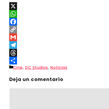
X
WhatsApp
Facebook
Copy
Link
Gmail
Telegram
Threads
Categorías
Cine
,
DC Studios
,
Noticias
Compartir
Deja un comentario
Comentario