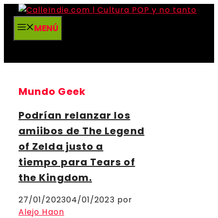
Saltar
al
MENÚ
contenido
Mundo Geek
Podrían relanzar los
amiibos de The Legend
of Zelda justo a
tiempo para Tears of
the Kingdom.
27/01/2023
04/01/2023
por
Alejo Haon