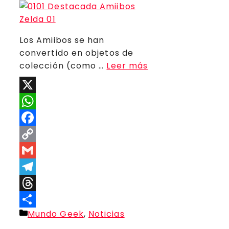
Los Amiibos se han
convertido en objetos de
colección (como …
Leer más
X
WhatsApp
Facebook
Copy
Link
Gmail
Telegram
Threads
Categorías
Mundo Geek
,
Noticias
Compartir