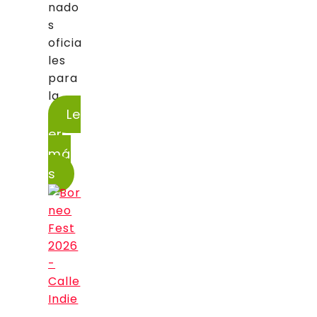
nado
s
oficia
les
para
la...
Le
er
má
s