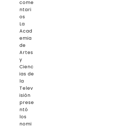
come
ntari
os
La
Acad
emia
de
Artes
y
Cienc
ias de
la
Telev
isión
prese
ntó
los
nomi