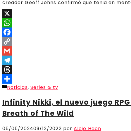
creador Geoff Johns confirmó que tenia en mente
X
WhatsApp
Facebook
Copy
Link
Gmail
Telegram
Threads
Categorías
Noticias
,
Series & tv
Compartir
Infinity Nikki, el nuevo juego RP
Breath of The Wild
05/05/2024
09/12/2022
por
Alejo Haon