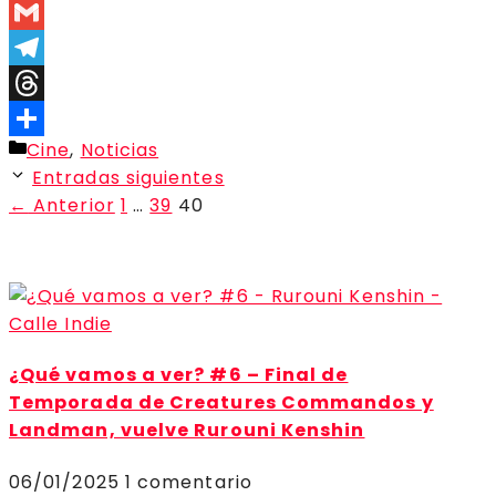
Copy
Link
Gmail
Telegram
Threads
Categorías
Cine
,
Noticias
Compartir
Entradas siguientes
Página
Página
Página
←
Anterior
1
…
39
40
¿Qué vamos a ver? #6 – Final de
Temporada de Creatures Commandos y
Landman, vuelve Rurouni Kenshin
06/01/2025
1 comentario