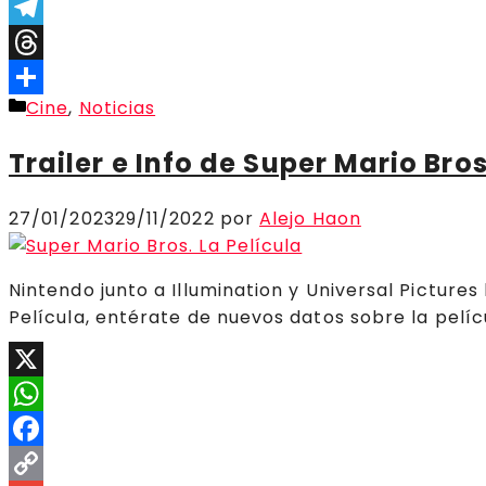
Link
Gmail
Telegram
Threads
Categorías
Cine
,
Noticias
Compartir
Trailer e Info de Super Mario Bros
27/01/2023
29/11/2022
por
Alejo Haon
Nintendo junto a Illumination y Universal Pictures
Película, entérate de nuevos datos sobre la películ
X
WhatsApp
Facebook