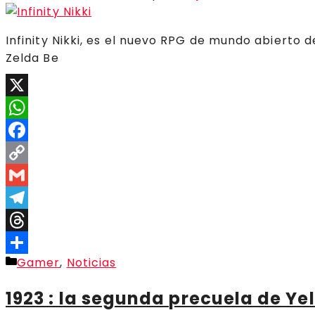
Infinity Nikki, es el nuevo RPG de mundo abierto 
Zelda Be
X
WhatsApp
Facebook
Copy
Link
Gmail
Telegram
Threads
Categorías
Gamer
,
Noticias
Compartir
1923 : la segunda precuela de Ye