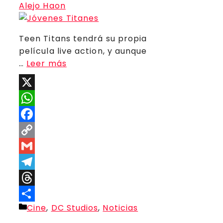
Alejo Haon
Teen Titans tendrá su propia
película live action, y aunque
…
Leer más
X
WhatsApp
Facebook
Copy
Link
Gmail
Telegram
Threads
Categorías
Cine
,
DC Studios
,
Noticias
Compartir