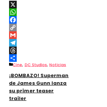
X
WhatsApp
Facebook
Copy
Link
Gmail
Telegram
Threads
Categorías
Cine
,
DC Studios
,
Noticias
Compartir
¡BOMBAZO! Superman
de James Gunn lanza
su primer teaser
trailer