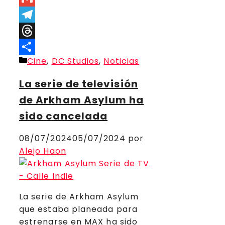
Link
Gmail
Telegram
Threads
Categorías
Cine
,
DC Studios
,
Noticias
Compartir
La serie de televisión
de Arkham Asylum ha
sido cancelada
08/07/2024
05/07/2024
por
Alejo Haon
La serie de Arkham Asylum
que estaba planeada para
estrenarse en MAX ha sido