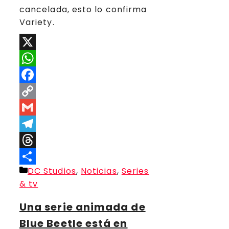
cancelada, esto lo confirma
Variety.
X
WhatsApp
Facebook
Copy
Link
Gmail
Telegram
Threads
Categorías
DC Studios
,
Noticias
,
Series
Compartir
& tv
Una serie animada de
Blue Beetle está en