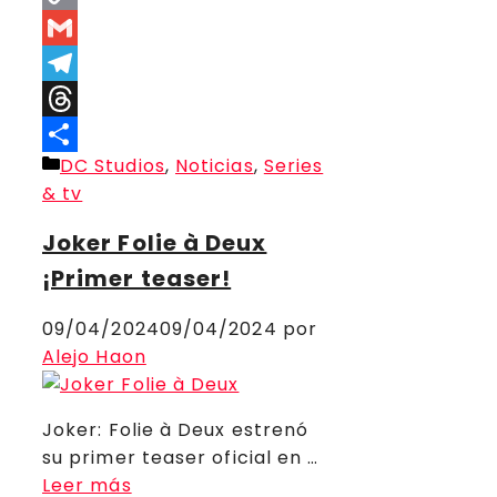
Copy
Link
Gmail
Telegram
Threads
Categorías
DC Studios
,
Noticias
,
Series
Compartir
& tv
Joker Folie à Deux
¡Primer teaser!
09/04/2024
09/04/2024
por
Alejo Haon
Joker: Folie à Deux estrenó
su primer teaser oficial en …
Leer más