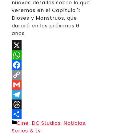
nuevos detalles sobre lo que
veremos en el Capítulo 1:
Dioses y Monstruos, que
durará en los próximos 6
años.
X
WhatsApp
Facebook
Copy
Link
Gmail
Telegram
Threads
Categorías
Cine
,
DC Studios
,
Noticias
,
Compartir
Series & tv