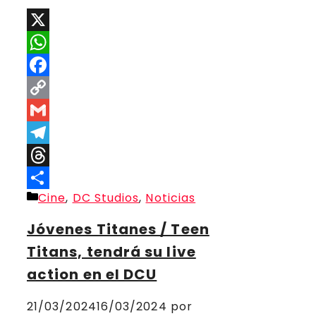
X
WhatsApp
Facebook
Copy
Link
Gmail
Telegram
Threads
Categorías
Cine
,
DC Studios
,
Noticias
Compartir
Jóvenes Titanes / Teen
Titans, tendrá su live
action en el DCU
21/03/2024
16/03/2024
por