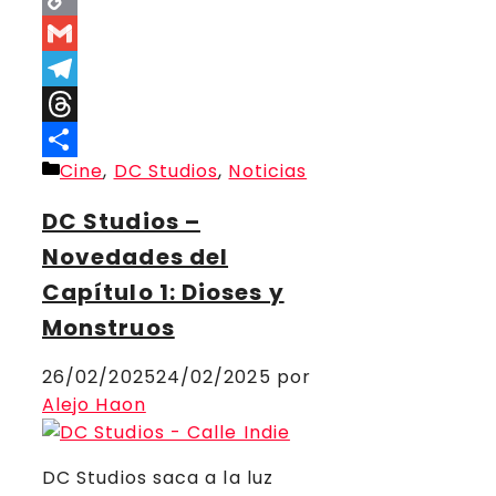
Copy
Link
Gmail
Telegram
Threads
Categorías
Cine
,
DC Studios
,
Noticias
Compartir
DC Studios –
Novedades del
Capítulo 1: Dioses y
Monstruos
26/02/2025
24/02/2025
por
Alejo Haon
DC Studios saca a la luz