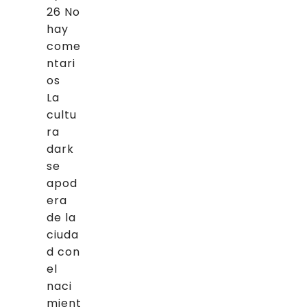
26
No
hay
come
ntari
os
La
cultu
ra
dark
se
apod
era
de la
ciuda
d con
el
naci
mient