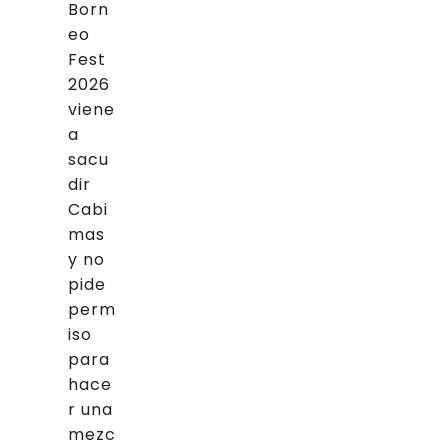
Born
eo
Fest
2026
viene
a
sacu
dir
Cabi
mas
y no
pide
perm
iso
para
hace
r una
mezc