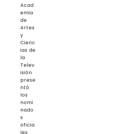
Acad
emia
de
Artes
y
Cienc
ias de
la
Telev
isión
prese
ntó
los
nomi
nado
s
oficia
les