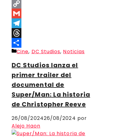
Facebook
Copy
Link
Gmail
Telegram
Threads
Categorías
Cine
,
DC Studios
,
Noticias
Compartir
DC Studios lanza el
primer trailer del
documental de
Super/Man: La historia
de Christopher Reeve
26/08/2024
26/08/2024
por
Alejo Haon