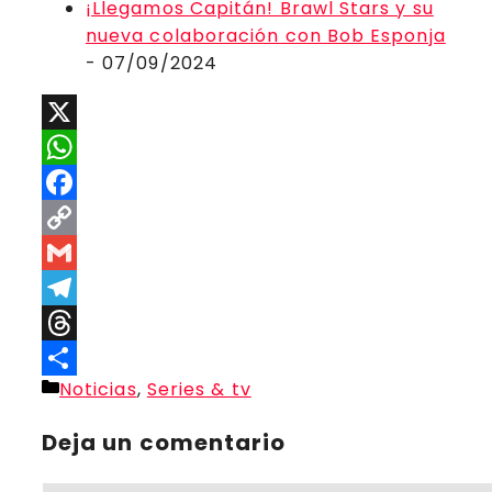
¡Llegamos Capitán! Brawl Stars y su
nueva colaboración con Bob Esponja
- 07/09/2024
X
WhatsApp
Facebook
Copy
Link
Gmail
Telegram
Threads
Categorías
Noticias
,
Series & tv
Compartir
Deja un comentario