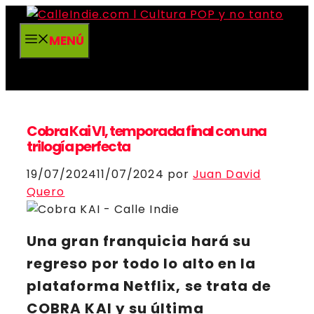
Saltar
al
MENÚ
contenido
Cobra Kai VI, temporada final con una
trilogía perfecta
19/07/2024
11/07/2024
por
Juan David
Quero
Una gran franquicia hará su
regreso por todo lo alto en la
plataforma
Netflix
, se trata de
COBRA KAI
y su última