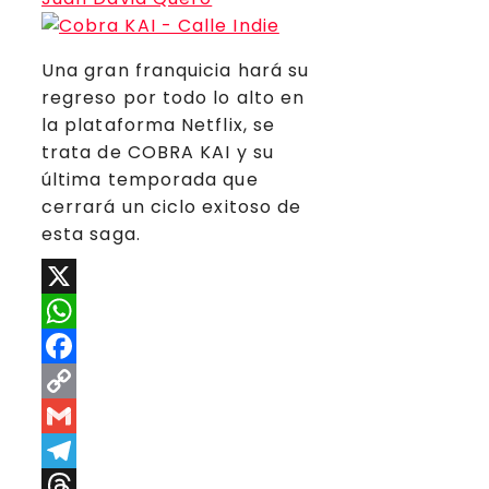
Una gran franquicia hará su
regreso por todo lo alto en
la plataforma Netflix, se
trata de COBRA KAI y su
última temporada que
cerrará un ciclo exitoso de
esta saga.
X
WhatsApp
Facebook
Copy
Link
Gmail
Telegram