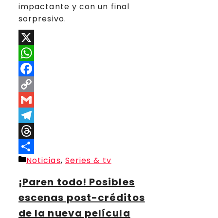
impactante y con un final
sorpresivo.
X
WhatsApp
Facebook
Copy
Link
Gmail
Telegram
Threads
Categorías
Noticias
,
Series & tv
Compartir
¡Paren todo! Posibles
escenas post-créditos
de la nueva película