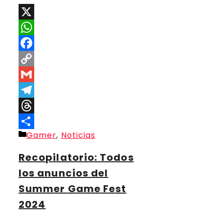
X
WhatsApp
Facebook
Copy
Link
Gmail
Telegram
Threads
Categorías
Gamer
,
Noticias
Compartir
Recopilatorio: Todos
los anuncios del
Summer Game Fest
2024