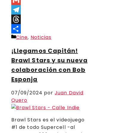
Copy
Link
Gmail
Telegram
Threads
Categorías
Cine
,
Noticias
Compartir
¡Llegamos Capitán!
Brawl Stars y su nueva
colaboración con Bob
Esponja
07/09/2024
por
Juan David
Quero
Brawl Stars es el videojuego
#1 de todo Supercell -al