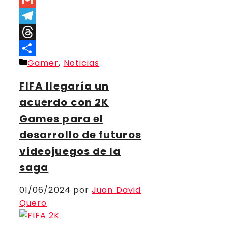
Link
Gmail
Telegram
Threads
Categorías
Gamer
,
Noticias
Compartir
FIFA llegaría un
acuerdo con 2K
Games para el
desarrollo de futuros
videojuegos de la
saga
01/06/2024
por
Juan David
Quero