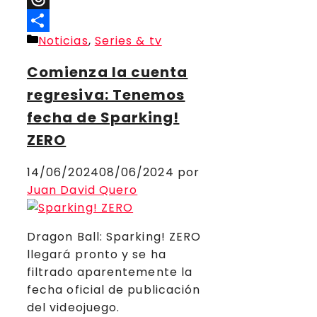
Threads
Categorías
Noticias
,
Series & tv
Compartir
Comienza la cuenta
regresiva: Tenemos
fecha de Sparking!
ZERO
14/06/2024
08/06/2024
por
Juan David Quero
Dragon Ball: Sparking! ZERO
llegará pronto y se ha
filtrado aparentemente la
fecha oficial de publicación
del videojuego.