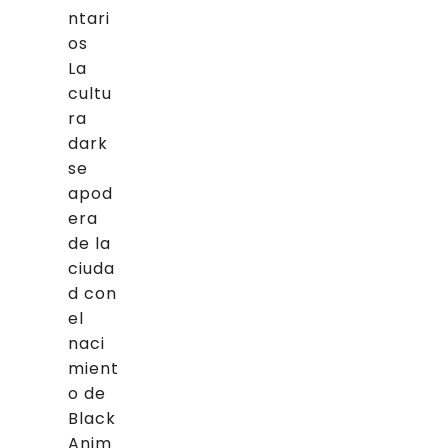
ntari
os
La
cultu
ra
dark
se
apod
era
de la
ciuda
d con
el
naci
mient
o de
Black
Anim