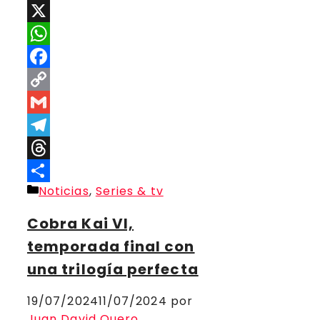
X
WhatsApp
Facebook
Copy
Link
Gmail
Telegram
Threads
Categorías
Noticias
,
Series & tv
Compartir
Cobra Kai VI,
temporada final con
una trilogía perfecta
19/07/2024
11/07/2024
por
Juan David Quero