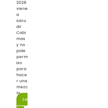
2026
viene
a
sacu
dir
Cabi
mas
y no
pide
perm
iso
para
hace
r una
mezc
la...
Le
er