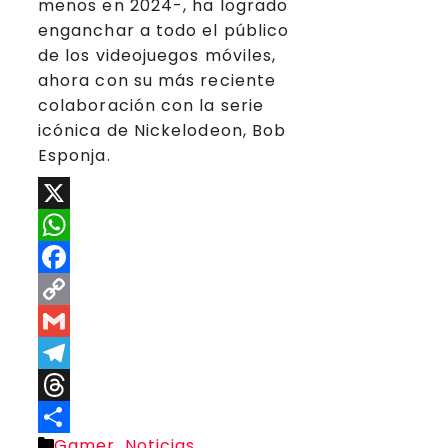
menos en 2024-, ha logrado
enganchar a todo el público
de los videojuegos móviles,
ahora con su más reciente
colaboración con la serie
icónica de Nickelodeon, Bob
Esponja.
X
WhatsApp
Facebook
Copy
Link
Gmail
Telegram
Threads
Categorías
Gamer
,
Noticias