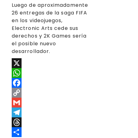
Luego de aproximadamente
26 entregas de la saga FIFA
en los videojuegos,
Electronic Arts cede sus
derechos y 2K Games sería
el posible nuevo
desarrollador.
X
WhatsApp
Facebook
Copy
Link
Gmail
Telegram
Threads