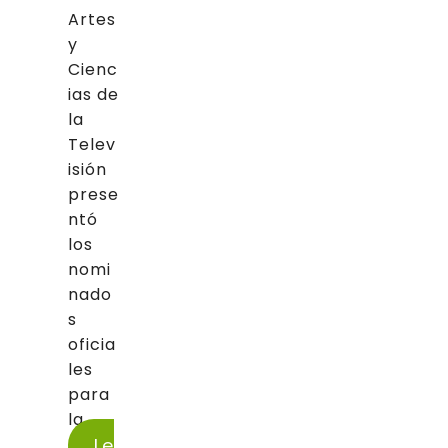
Artes
y
Cienc
ias de
la
Telev
isión
prese
ntó
los
nomi
nado
s
oficia
les
para
la...
Le