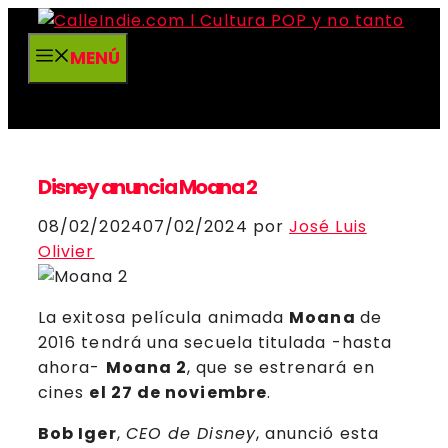
Saltar
al
MENÚ
contenido
Disney anuncia Moana 2
08/02/2024
07/02/2024
por
José Luis
Olivier
La exitosa película animada
Moana
de
2016 tendrá una secuela titulada -hasta
ahora-
Moana 2
, que se estrenará en
cines
el 27 de noviembre
.
Bob Iger
,
CEO de Disney
, anunció esta