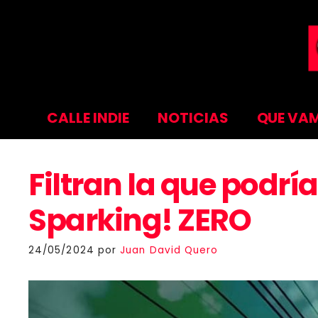
Saltar
al
contenido
CALLE INDIE
NOTICIAS
QUE VAM
Filtran la que podrí
Sparking! ZERO
24/05/2024
por
Juan David Quero