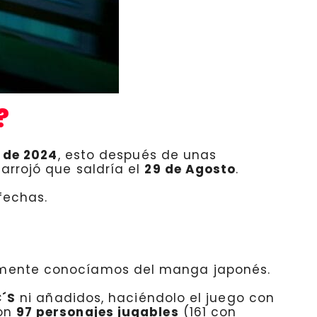
?
e de 2024
, esto después de unas
 arrojó que saldría el
29 de Agosto
.
fechas.
lmente conocíamos del manga japonés.
´S
ni añadidos, haciéndolo el juego con
con
97 personajes jugables
(161 con