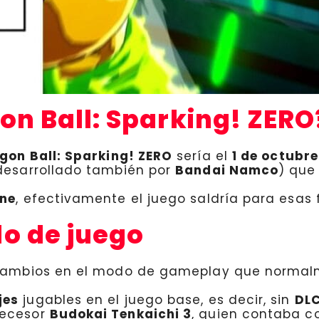
n Ball: Sparking! ZERO
gon Ball: Sparking! ZERO
sería el
1 de octubr
desarrollado también por
Bandai Namco
) que
ne
, efectivamente el juego saldría para esas 
o de juego
e cambios en el modo de gameplay que norma
jes
jugables en el juego base, es decir, sin
DLC
tecesor
Budokai Tenkaichi 3
, quien contaba 