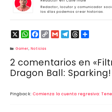
en
Redactor
Calle Indie
Redactor, locutor y comunicador socia
los días podemos crear historias.
X
W
F
C
G
T
T
C
h
a
o
m
el
h
o
a
c
p
ai
e
r
m
Categorías
Gamer
,
Noticias
ts
e
y
l
g
e
p
2 comentarios en «Filt
A
b
Li
r
a
a
Dragon Ball: Sparking
p
o
n
a
d
rt
p
o
k
m
s
ir
k
Pingback:
Comienza la cuenta regresiva: Tene