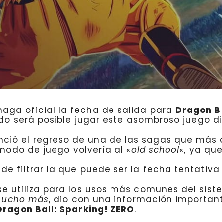
ga oficial la fecha de salida para
Dragon Ba
ndo será posible jugar este asombroso juego d
ció el regreso de una de las sagas que más a
 modo de juego volvería al «
old school
«, ya qu
de filtrar la que puede ser la fecha tentativa
se utiliza para los usos más comunes del sist
 mucho más
, dio con una información importan
Dragon Ball: Sparking! ZERO
.