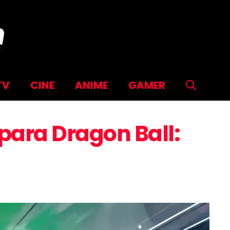
TV
CINE
ANIME
GAMER
 para Dragon Ball: