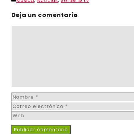
Categorías
Música
,
Noticias
,
Series & tv
Compartir
Deja un comentario
Comentario
Nombre
Correo
electrónico
Web