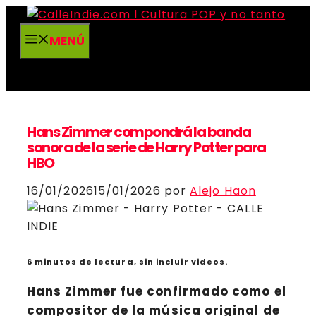
Saltar
al
MENÚ
contenido
Hans Zimmer compondrá la banda
sonora de la serie de Harry Potter para
HBO
16/01/2026
15/01/2026
por
Alejo Haon
6 minutos de lectura, sin incluir videos.
Hans Zimmer
fue confirmado como el
compositor de la música original de