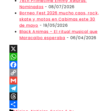
78th Primetime Emmy Awards:
Nominados
- 08/07/2026
Borneo Fest 2026 mucho caos, rock,
skate y motos en Cabimas este 30
de mayo
- 19/05/2026
Black Animas – El ritual musical que
Maracaibo esperaba
- 06/04/2026
X
WhatsApp
Facebook
Copy
Link
Gmail
Telegram
Threads