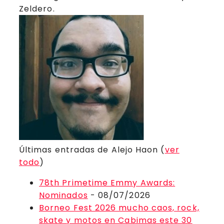
Zeldero.
Últimas entradas de Alejo Haon
(
ver
todo
)
78th Primetime Emmy Awards:
Nominados
- 08/07/2026
Borneo Fest 2026 mucho caos, rock,
skate y motos en Cabimas este 30