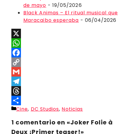
de mayo
- 19/05/2026
Black Animas – El ritual musical que
Maracaibo esperaba
- 06/04/2026
X
WhatsApp
Facebook
Copy
Link
Gmail
Telegram
Threads
Categorías
Cine
,
DC Studios
,
Noticias
Compartir
1 comentario en «Joker Folie à
Deux ¡Primer teaser!»