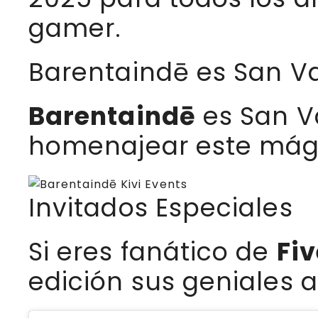
gamer.
Barentaindē es San Va
Barentaindē
es San Va
homenajear este mági
Invitados Especiales
Si eres fanático de
Fiv
edición sus geniales 