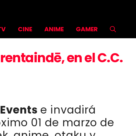
TV
CINE
ANIME
GAMER
rentaindē, en el C.C.
 Events
e invadirá
óximo 01 de marzo de
k, anime, otaku y