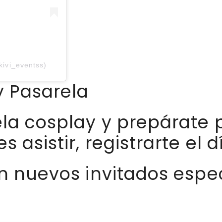
ivi_eventss)
y Pasarela
ela cosplay y prepárate 
 asistir, registrarte el d
án nuevos invitados espec