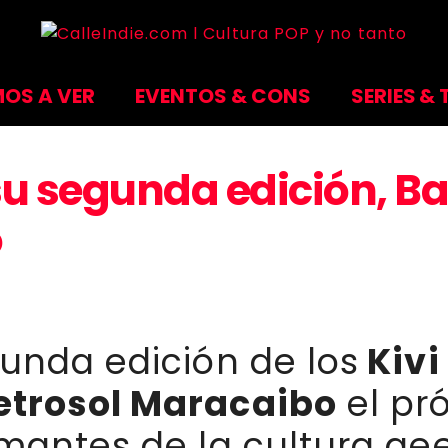
OS A VER
EVENTOS & CONS
SERIES & 
su segunda edición, Ba
o
gunda edición de los
Kivi
etrosol Maracaibo
el pr
mantes de la cultura gee