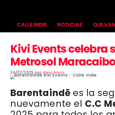
Saltar
al
contenido
CALLE INDIE
NOTICIAS
QUE VAM
Kivi Events celebra 
Metrosol Maracaib
24/02/2025
por
Alejo Haon
Barentaindē
es la se
nuevamente el
C.C M
2025 para todos los a