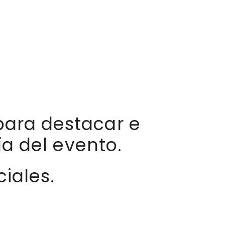
para destacar e
ía del evento.
iales.