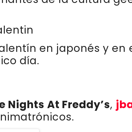
lentin
lentín en japonés y en e
co día.
e Nights At Freddy’s
,
jb
animatrónicos.