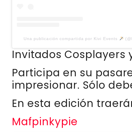
Una publicación compartida por Kivi Events
(@k
Invitados Cosplayers 
Participa en su pasar
impresionar. Sólo debes
En esta edición traer
Mafpinkypie