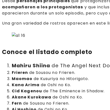
Desde
personajes principales
que protagonizaro
acompañaron a los protagonistas
y que inclu
aparecieron durante un solo episodio, pero cuyo 
Una gran variedad de rostros aparecen en este li
Conoce el listado completo
Mahiru Shiina
de The Angel Next Doo
Frieren
de Sousou no Frieren.
Maomao
de Kusuriya no Hitorigoto.
Kana Arima
de Oshi no Ko.
Cid Kagenou
de The Eminence in Shadow.
Akane Kurokawa
de Oshi no Ko.
Fern
de Sousou no Frieren.
Ai Hoshino
de Oshi no Ko.