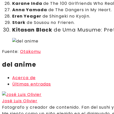
Karane Inda
de The 100 Girlfriends Who Really
Anna Yamada
de The Dangers in My Heart.
Eren Yeager
de Shingeki no Kyojin.
Stark
de Sousou no Frieren.
Kitasan Black
de Uma Musume: Pret
Fuente:
Otakomu
del anime
Acerca de
Últimas entradas
José Luis Olivier
Fotografo y creador de contenido. Fan del sushi 
Me siento como un niño elegido en el digimundo, 