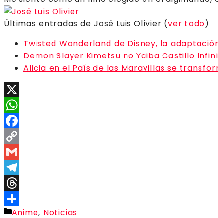
Últimas entradas de José Luis Olivier
(
ver todo
)
Twisted Wonderland de Disney, la adaptació
Demon Slayer Kimetsu no Yaiba Castillo Infin
Alicia en el País de las Maravillas se transf
X
WhatsApp
Facebook
Copy
Link
Gmail
Telegram
Threads
Categorías
Anime
,
Noticias
Compartir