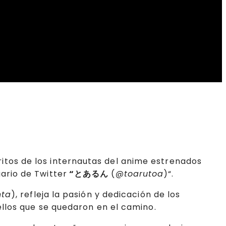
ritos de los internautas del anime estrenados
ario de Twitter
“とあるん
(
@toarutoa
)“.
nta
), refleja la pasión y dedicación de los
ellos que se quedaron en el camino.