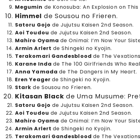
Megumin
de Konosuba: An Explosion on This
Himmel
de Sousou no Frieren.
Satoru Gojo
de Jujutsu Kaisen 2nd Season.
Aoi Toudou
de Jujutsu Kaisen 2nd Season.
Mahiro Oyama
de Onimai: I’m Now Your Siste
Armin Arlert
de Shingeki no Kyojin.
Terakomari Gandesblood
de The Vexations
Karane Inda
de The 100 Girlfriends Who Really
Anna Yamada
de The Dangers in My Heart.
Eren Yeager
de Shingeki no Kyojin.
Stark
de Sousou no Frieren.
Kitasan Black
de Uma Musume: Pret
Satoru Gojo
de Jujutsu Kaisen 2nd Season.
Aoi Toudou
de Jujutsu Kaisen 2nd Season.
Mahiro Oyama
de Onimai: I’m Now Your Siste
Armin Arlert
de Shingeki no Kyojin.
Terakomari Gandesblood
de The Vexations