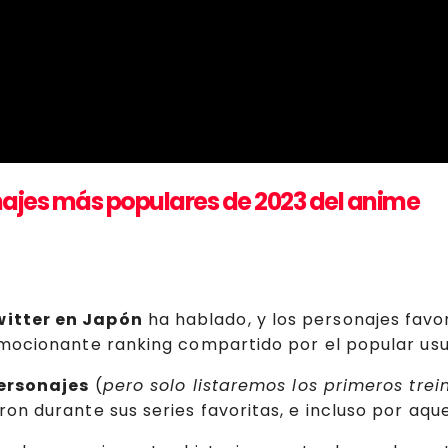
onajes más populares de 2023 del anime
itter en Japón
ha hablado, y los personajes favo
emocionante ranking compartido por el popular usu
ersonajes
(
pero solo listaremos los primeros trei
on durante sus series favoritas, e incluso por aqu