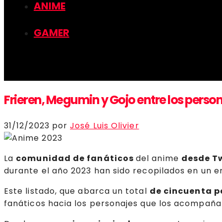
ANIME
GAMER
Frieren, Megumin y Gojo entre los pers
31/12/2023
por
José Luis Olivier
La
comunidad de fanáticos
del anime
desde Tw
durante el año 2023 han sido recopilados en un 
Este listado, que abarca un total
de cincuenta p
fanáticos hacia los personajes que los acompañar