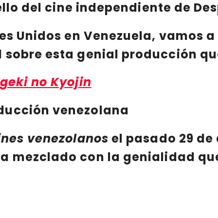
ello
del cine independiente
de
Des
es Unidos
en
Venezuela
, vamos a 
d sobre esta
genial producción
qu
geki no Kyojin
oducción venezolana
ines venezolanos
el pasado 29 de
ca
mezclado
con la genialidad
qu