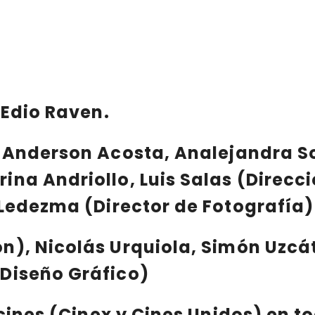
r
Edio Raven
.
n
Anderson Acosta
,
Analejandra S
rina Andriollo
,
Luis Salas
(Direcci
 Ledezma
(Director de Fotografía
ón),
Nicolás Urquiola
,
Simón Uzcát
Diseño Gráfico)
cines (
Cinex y Cines Unidos
) en t