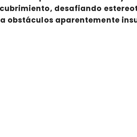
scubrimiento, desafiando estereot
te a obstáculos aparentemente ins