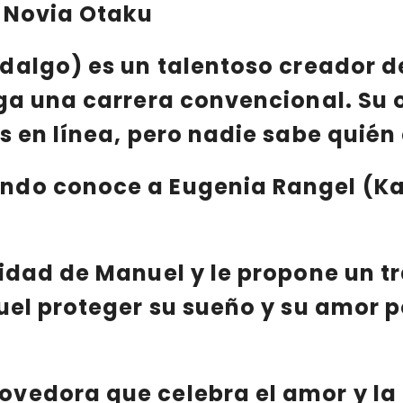
i Novia Otaku
idalgo)
es un talentoso
creador 
iga una carrera convencional. Su
es
en línea
, pero nadie sabe quién 
ando conoce a
Eugenia Rangel (Ka
tidad de
Manuel
y le propone un t
uel proteger su sueño y su amor p
vedora que celebra el amor y la 