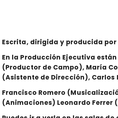
Escrita, dirigida y producida po
En la
Producción Ejecutiva
está
(Productor de Campo),
María Co
(Asistente de Dirección),
Carlos
Francisco Romero
(Musicalizaci
(Animaciones)
Leonardo Ferrer
(
Puedes ir a verla en las salas de 