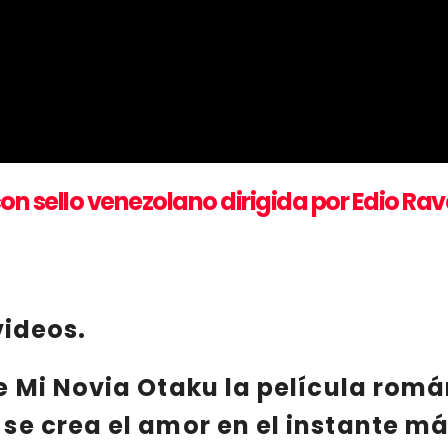
on sello venezolano dirigida por Edio Ra
videos.
te
Mi Novia Otaku
la película rom
e crea el amor en el instante má