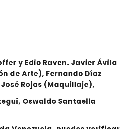
offer
y
Edio Raven
.
Javier Ávila
ón de Arte),
Fernando Díaz
)
José Rojas
(Maquillaje),
egui, Oswaldo Santaella
oda Venezuela, puedes verificar