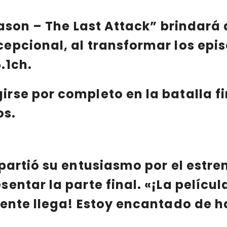
eason – The Last Attack”
brindará 
pcional, al transformar los epis
.1ch.
se por completo en la batalla fin
os.
artió su entusiasmo por el estren
entar la parte final.
«¡La películ
mente llega! Estoy encantado de h