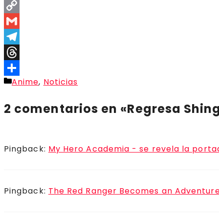
Facebook
Copy
Link
Gmail
Telegram
Threads
Categorías
Anime
,
Noticias
Compartir
2 comentarios en «Regresa Shing
Pingback:
My Hero Academia - se revela la portad
Pingback:
The Red Ranger Becomes an Adventurer 