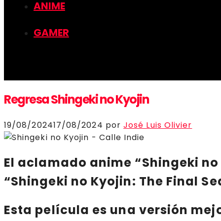
ANIME
GAMER
Regresa Shingeki no Kyojin
19/08/2024
17/08/2024
por
José Luis Olivier
El aclamado anime
“Shingeki no
“Shingeki no Kyojin: The Final S
Esta película es una versión mej