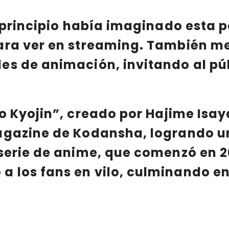
l principio había imaginado esta 
ara ver en streaming. También m
s de animación, invitando al púb
o Kyojin
”, creado por
Hajime Isa
agazine de Kodansha, logrando u
serie de anime, que comenzó en 2
 los fans en vilo, culminando en