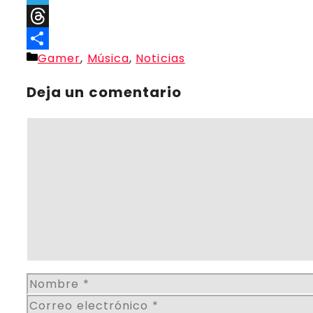
Telegram
Threads
Categorías
Gamer
,
Música
,
Noticias
Compartir
Deja un comentario
Comentario
Nombre
Correo