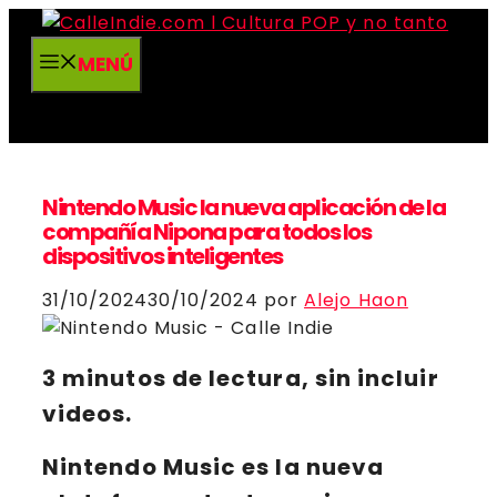
Saltar
al
MENÚ
contenido
Nintendo Music la nueva aplicación de la
compañía Nipona para todos los
dispositivos inteligentes
31/10/2024
30/10/2024
por
Alejo Haon
3 minutos de lectura, sin incluir
videos.
Nintendo Music
es la nueva