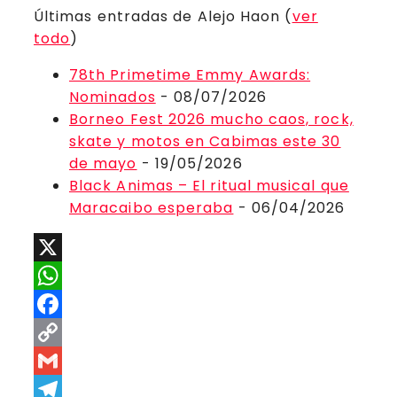
Últimas entradas de Alejo Haon
(
ver
todo
)
78th Primetime Emmy Awards:
Nominados
- 08/07/2026
Borneo Fest 2026 mucho caos, rock,
skate y motos en Cabimas este 30
de mayo
- 19/05/2026
Black Animas – El ritual musical que
Maracaibo esperaba
- 06/04/2026
X
WhatsApp
Facebook
Copy
Link
Gmail