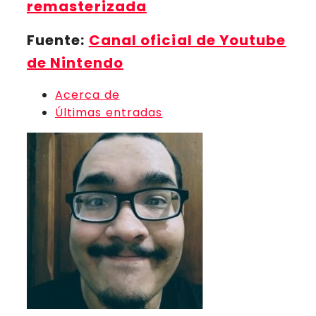
remasterizada
Fuente:
Canal oficial de Youtube
de Nintendo
Acerca de
Últimas entradas