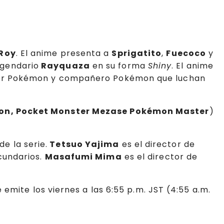
Roy
. El anime presenta a
Sprigatito
,
Fuecoco
y
egendario
Rayquaza
en su forma
Shiny
. El anime
esor Pokémon y compañero Pokémon que luchan
on, Pocket Monster Mezase Pokémon Master
)
de la serie.
Tetsuo Yajima
es el director de
cundarios.
Masafumi Mima
es el director de
emite los viernes a las 6:55 p.m. JST (4:55 a.m.