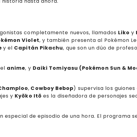
 historia hasta ahora.
agonistas completamente nuevos, llamados
Liko
y
okémon Violet
, y también presenta al Pokémon L
e
y el
Capitán Pikachu
, que son un dúo de prof
 el
anime
, y
Daiki Tomiyasu (Pokémon Sun & Mo
Champloo
,
Cowboy Bebop
) supervisa los guiones 
ajes y
Kyōko Itō
es la diseñadora de personajes se
n especial de episodio de una hora. El programa se 