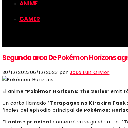
ANIME
GAMER
Segundo arco De Pokémon Horizons agre
30/12/2023
06/12/2023
por
José Luis Olivier
El anime “
Pokémon Horizons: The Series
” emiti
Un corto llamado “
Terapagos no Kirakira Tank
finales del episodio principal de
Pokémon: Horiz
El
anime principal
comenzó su segundo arco, “
T