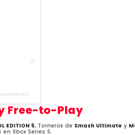
essstartmcbo)
y Free-to-Play
OL EDITION
5
, Torneros de
Smash Ultimate
y
M
4 en Xbox Series S.