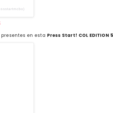
essstartmcbo)
s
n presentes en esta
Press Start! COL EDITION 