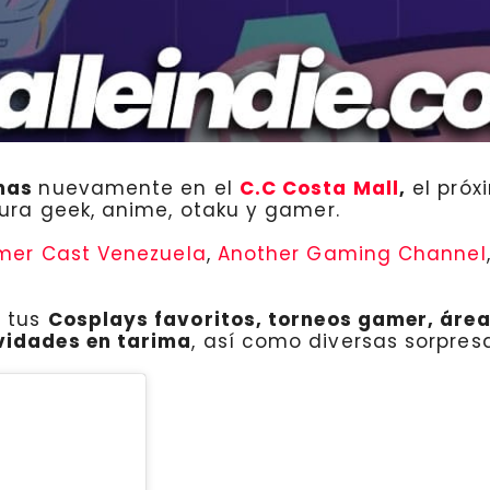
mas
nuevamente en el
C.C Costa Mall
,
el pró
ura geek, anime, otaku y gamer.
er Cast Venezuela
,
Another Gaming Channel
e tus
Cosplays favoritos, torneos gamer, área
vidades en tarima
, así como diversas sorpres