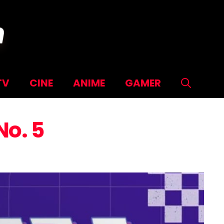
TV
CINE
ANIME
GAMER
No. 5