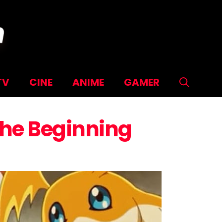
TV
CINE
ANIME
GAMER
The Beginning