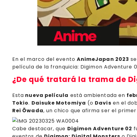
En el marco del evento
AnimeJapan 2023
se
película de la franquicia: Digimon Adventure 0
¿De qué tratará la trama de D
Esta
nueva película
está ambientada en
feb
Tokio
.
Daisuke Motomiya
(o
Davis
en el dob
Rei Ōwada
, un chico que afirma ser el pri
Cabe destacar, que
Digimon Adventure 02
f
eventos de
Digimon: Digital Monsters
o Digi