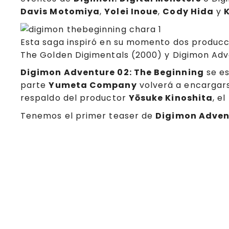
Davis Motomiya
,
Yolei Inoue
,
Cody Hida
y
K
Esta saga inspiró en su momento dos producc
The Golden Digimentals (2000) y Digimon Adv
Digimon Adventure 02: The Beginning
se es
parte
Yumeta Company
volverá a encargars
respaldo del productor
Yōsuke Kinoshita
, e
Tenemos el primer teaser de
Digimon Advent