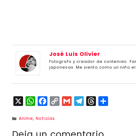
José Luis Olivier
Fotografo y creador de contenido. Fa
japonesas. Me siento como un niño el
X
W
F
C
G
T
T
C
h
a
o
m
el
h
o
a
c
p
ai
e
r
m
Categorías
Anime
,
Noticias
ts
e
y
l
g
e
p
Deja un comentario