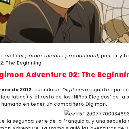
 reveló
el primer avance promocional
, póster y 
2: The Beginning.
igimon Adventure 02: The Beginni
rero de 2012
, cuando un
Digihuevo
gigante aparece
laje latino) y el resto de los ‘Niños Elegidos’ de
mer humano en tener un compañero Digimon.
ue la segunda serie de la franquicia, y una secue
mon Adventure. La trama siguió las aventuras de u