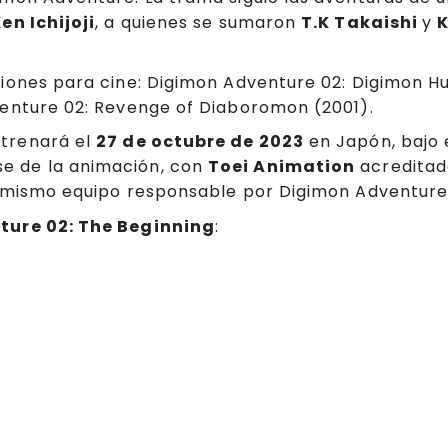
en Ichijoji
, a quienes se sumaron
T.K Takaishi
y
iones para cine: Digimon Adventure 02: Digimon Hu
enture 02: Revenge of Diaboromon (2001).
trenará el
27 de octubre de 2023
en Japón, bajo 
e de la animación, con
Toei Animation
acreditado
l mismo equipo responsable por Digimon Adventure:
ure 02: The Beginning
: