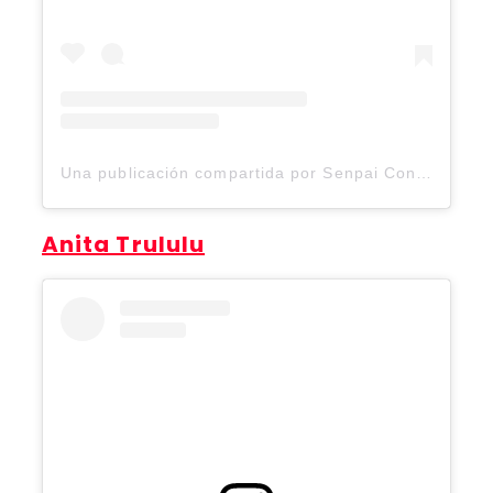
Una publicación compartida por Senpai Con (@senpaicon.2025)
Anita Trululu