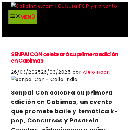
Saltar
al
MENÚ
contenido
SENPAI CON celebrará su primera edición
en Cabimas
26/03/2025
26/03/2025
por
Alejo Haon
Senpai Con
celebra su primera
edición en
Cabimas
, un evento
que promete baile y temática k-
pop, Concursos y Pasarela
Cosplay, videojuegos y más;