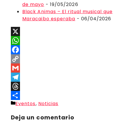
de mayo
- 19/05/2026
Black Animas – El ritual musical que
Maracaibo esperaba
- 06/04/2026
X
WhatsApp
Facebook
Copy
Link
Gmail
Telegram
Threads
Categorías
Eventos
,
Noticias
Compartir
Deja un comentario