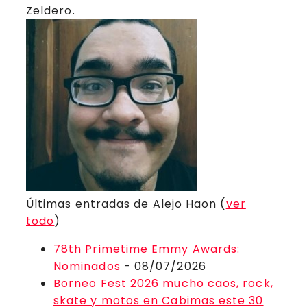
Zeldero.
Últimas entradas de Alejo Haon
(
ver
todo
)
78th Primetime Emmy Awards:
Nominados
- 08/07/2026
Borneo Fest 2026 mucho caos, rock,
skate y motos en Cabimas este 30