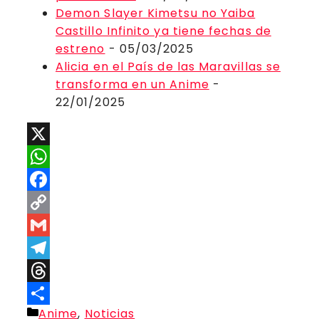
Demon Slayer Kimetsu no Yaiba
Castillo Infinito ya tiene fechas de
estreno
- 05/03/2025
Alicia en el País de las Maravillas se
transforma en un Anime
-
22/01/2025
X
WhatsApp
Facebook
Copy
Link
Gmail
Telegram
Threads
Categorías
Anime
,
Noticias
Compartir