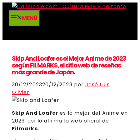
Saltar
al
MENÚ
contenido
Skip And Loafer es el Mejor Anime de 2023
según FILMARKS, el sitio web de reseñas
más grande de Japón.
30/12/2023
20/12/2023
por
José Luis
Olivier
Skip And Loafer
es lo mejor del Anime en
2023, así lo afirma la web oficial de
Filmarks.