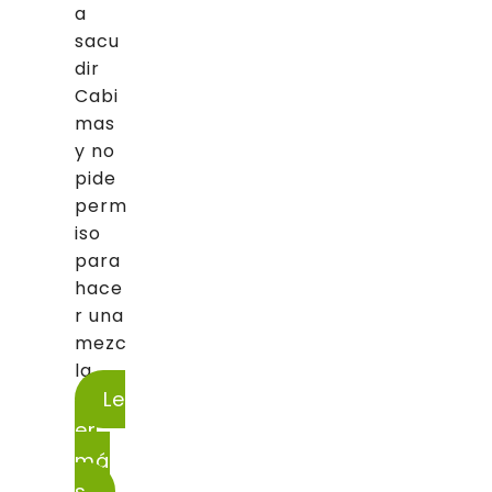
a
sacu
dir
Cabi
mas
y no
pide
perm
iso
para
hace
r una
mezc
la...
Le
er
má
s