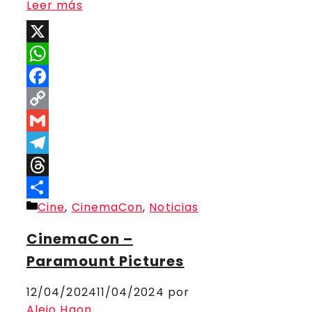
Leer más
X
WhatsApp
Facebook
Copy
Link
Gmail
Telegram
Threads
Categorías
Cine
,
CinemaCon
,
Noticias
Compartir
CinemaCon –
Paramount Pictures
12/04/2024
11/04/2024
por
Alejo Haon