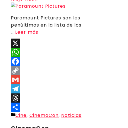
Paramount Pictures son los
penúltimos en la lista de los
…
Leer más
X
WhatsApp
Facebook
Copy
Link
Gmail
Telegram
Threads
Categorías
Cine
,
CinemaCon
,
Noticias
Compartir