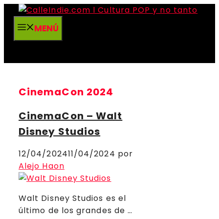
Saltar
al
MENÚ
contenido
CinemaCon 2024
CinemaCon – Walt
Disney Studios
12/04/2024
11/04/2024
por
Alejo Haon
Walt Disney Studios es el
último de los grandes de …