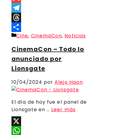
Link
Gmail
Telegram
Threads
Categorías
Cine
,
CinemaCon
,
Noticias
Compartir
CinemaCon – Todo lo
anunciado por
Lionsgate
10/04/2024
por
Alejo Haon
El día de hoy fue el panel de
Lionsgate en …
Leer más
X