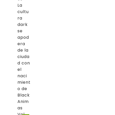
La
cultu
ra
dark
se
apod
era
de la
ciuda
d con
el
naci
mient
o de
Black
Anim
as
Vol....