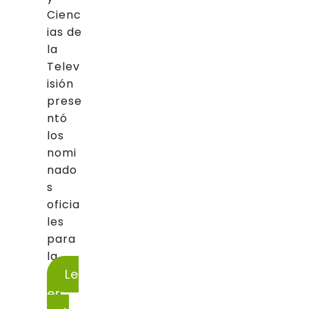
Cienc
ias de
la
Telev
isión
prese
ntó
los
nomi
nado
s
oficia
les
para
la...
Le
er