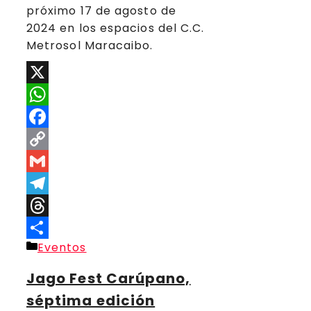
próximo 17 de agosto de
2024 en los espacios del C.C.
Metrosol Maracaibo.
X
WhatsApp
Facebook
Copy
Link
Gmail
Telegram
Threads
Categorías
Eventos
Compartir
Jago Fest Carúpano,
séptima edición