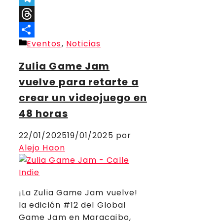
Telegram
Threads
Categorías
Eventos
,
Noticias
Compartir
Zulia Game Jam
vuelve para retarte a
crear un videojuego en
48 horas
22/01/2025
19/01/2025
por
Alejo Haon
¡La Zulia Game Jam vuelve!
la edición #12 del Global
Game Jam en Maracaibo,