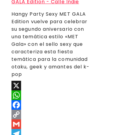
Hangy Party Sexy MET GALA
Edition vuelve para celebrar
su segundo aniversario con
una temática estilo «MET
Gala» con el sello sexy que
caracteriza esta fiesta
temática para la comunidad
otaku, geek y amantes del k-
pop
X
WhatsApp
Facebook
Copy
Link
Gmail