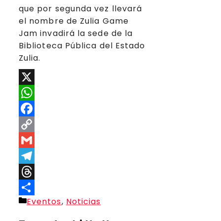
que por segunda vez llevará
el nombre de Zulia Game
Jam invadirá la sede de la
Biblioteca Pública del Estado
Zulia.
X
WhatsApp
Facebook
Copy
Link
Gmail
Telegram
Threads
Categorías
Eventos
,
Noticias
Compartir