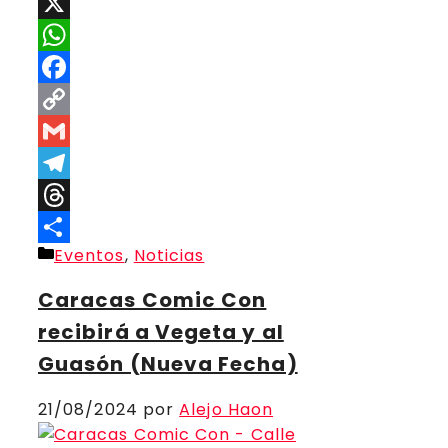
X
WhatsApp
Facebook
Copy
Link
Gmail
Telegram
Threads
Categorías
Eventos
,
Noticias
Compartir
Caracas Comic Con
recibirá a Vegeta y al
Guasón (Nueva Fecha)
21/08/2024
por
Alejo Haon