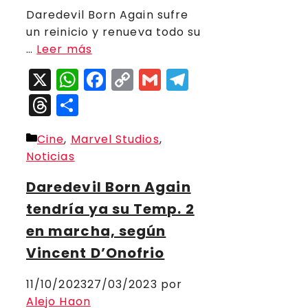
Daredevil Born Again sufre
un reinicio y renueva todo su
…
Leer más
X
WhatsApp
Facebook
Copy
Gmail
Telegram
Link
Threads
Compartir
Categorías
Cine
,
Marvel Studios
,
Noticias
Daredevil Born Again
tendría ya su Temp. 2
en marcha, según
Vincent D’Onofrio
11/10/2023
27/03/2023
por
Alejo Haon