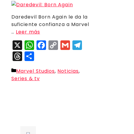
Daredevil Born Again le da la
suficiente confianza a Marvel
…
Leer más
X
WhatsApp
Facebook
Copy
Gmail
Telegram
Link
Threads
Compartir
Categorías
Marvel Studios
,
Noticias
,
Series & tv