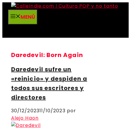
Saltar
al
MENÚ
contenido
Daredevil: Born Again
Daredevil sufre un
«reinicio» y despiden a
todos sus escritores y
directores
30/12/2023
11/10/2023
por
Alejo Haon