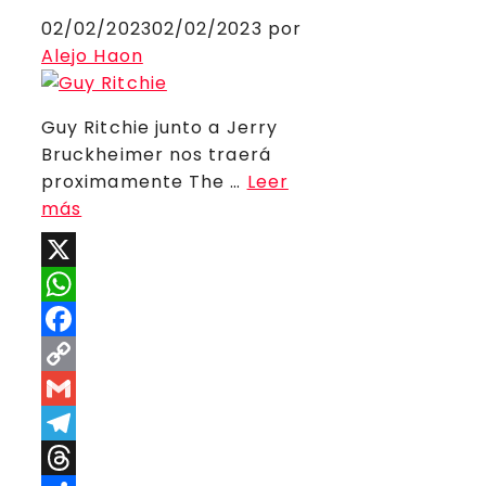
02/02/2023
02/02/2023
por
Alejo Haon
Guy Ritchie junto a Jerry
Bruckheimer nos traerá
proximamente The …
Leer
más
X
WhatsApp
Facebook
Copy
Link
Gmail
Telegram