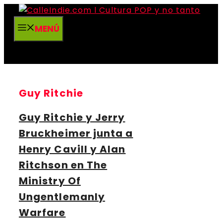
Saltar
al
MENÚ
contenido
Guy Ritchie
Guy Ritchie y Jerry
Bruckheimer junta a
Henry Cavill y Alan
Ritchson en The
Ministry Of
Ungentlemanly
Warfare