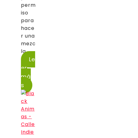
perm
iso
para
hace
r una
mezc
la...
Le
er
má
s