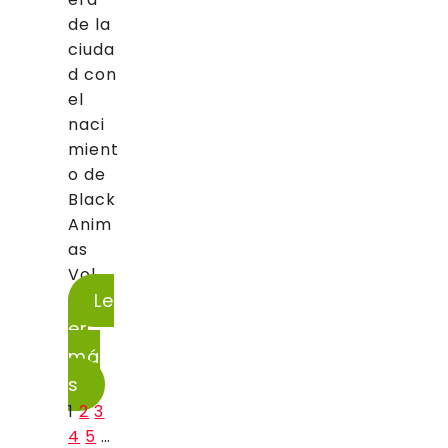
de la
ciuda
d con
el
naci
mient
o de
Black
Anim
as
Vol....
Le
er
má
s
1
2
3
4
5
…