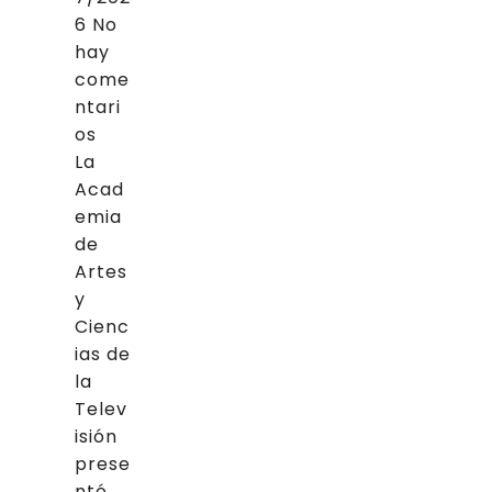
6
No
hay
come
ntari
os
La
Acad
emia
de
Artes
y
Cienc
ias de
la
Telev
isión
prese
ntó