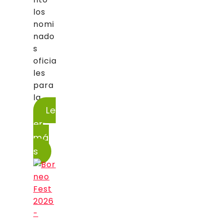
los
nomi
nado
s
oficia
les
para
la...
Le
er
má
s