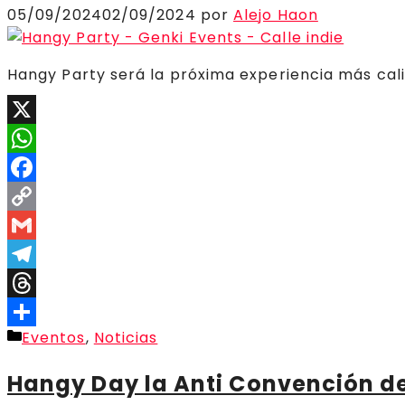
05/09/2024
02/09/2024
por
Alejo Haon
Hangy Party será la próxima experiencia más cal
X
WhatsApp
Facebook
Copy
Link
Gmail
Telegram
Threads
Categorías
Eventos
,
Noticias
Compartir
Hangy Day la Anti Convención de