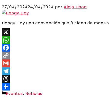
27/04/2024
24/04/2024
por
Alejo Haon
Hangy Day una convención que fusiona de manera
X
WhatsApp
Facebook
Copy
Link
Gmail
Telegram
Threads
Categorías
Eventos
,
Noticias
Compartir