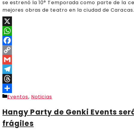
se estrenó la 10° Temporada como parte de la cel
mejores obras de teatro en la ciudad de Caracas
X
WhatsApp
Facebook
Copy
Link
Gmail
Telegram
Threads
Categorías
Eventos
,
Noticias
Compartir
Hangy Party de Genki Events se
frágiles