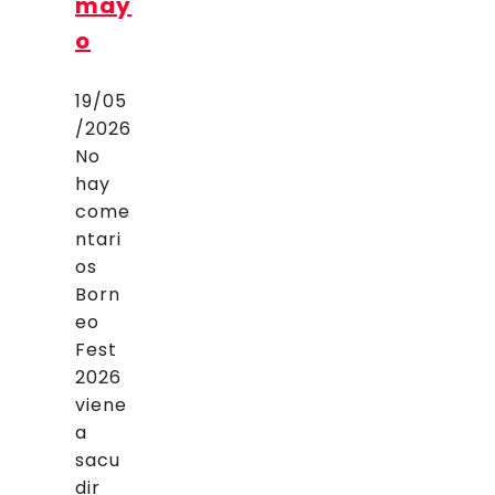
may
o
19/05
/2026
No
hay
come
ntari
os
Born
eo
Fest
2026
viene
a
sacu
dir