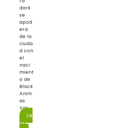
ra
dark
se
apod
era
de la
ciuda
d con
el
naci
mient
o de
Black
Anim
as
Vol....
Le
er