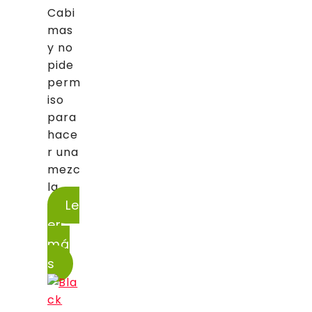
Cabi
mas
y no
pide
perm
iso
para
hace
r una
mezc
la...
Le
er
má
s