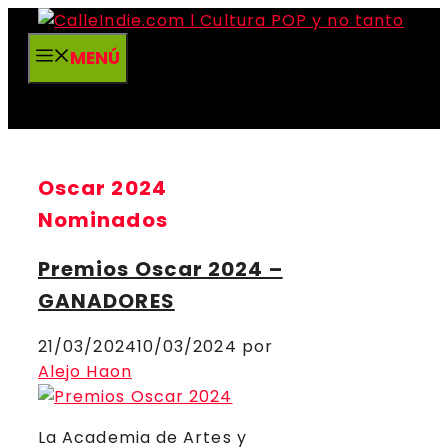
Saltar
al
MENÚ
contenido
Oscar 2024
Nominados
Premios Oscar 2024 –
GANADORES
21/03/2024
10/03/2024
por
Alejo Haon
La Academia de Artes y