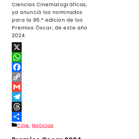
Ciencias Cinematográficas,
ya anunció los nominados
para la 96.ª edición de los
Premios Óscar, de este año
2024.
X
WhatsApp
Facebook
Copy
Link
Gmail
Telegram
Threads
Categorías
Cine
,
Noticias
Compartir