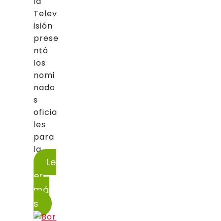
la
Telev
isión
prese
ntó
los
nomi
nado
s
oficia
les
para
la...
Le
er
má
s