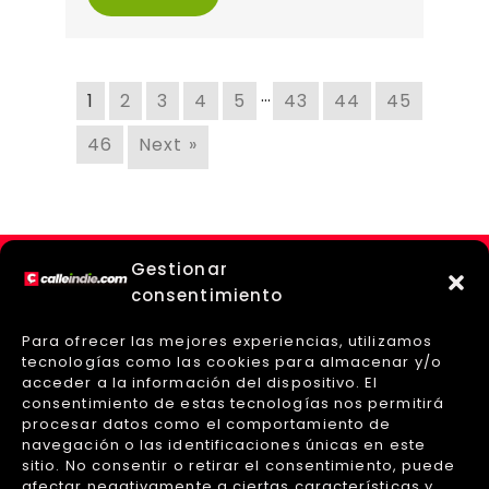
…
1
2
3
4
5
43
44
45
46
Next »
Gestionar
consentimiento
Para ofrecer las mejores experiencias, utilizamos
tecnologías como las cookies para almacenar y/o
acceder a la información del dispositivo. El
consentimiento de estas tecnologías nos permitirá
procesar datos como el comportamiento de
navegación o las identificaciones únicas en este
sitio. No consentir o retirar el consentimiento, puede
afectar negativamente a ciertas características y