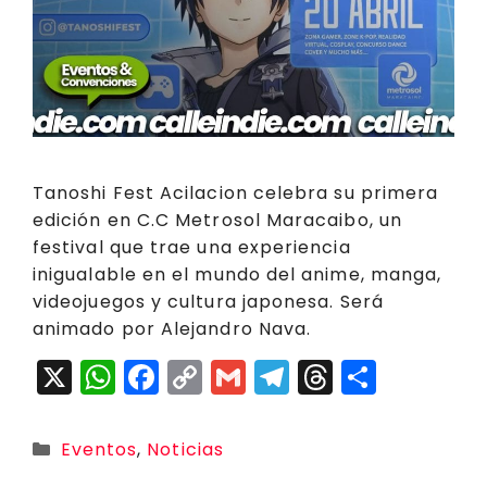
Tanoshi Fest Acilacion celebra su primera
edición en C.C Metrosol Maracaibo, un
festival que trae una experiencia
inigualable en el mundo del anime, manga,
videojuegos y cultura japonesa. Será
animado por Alejandro Nava.
X
W
F
C
G
T
T
C
h
a
o
m
el
h
o
a
c
p
ai
e
r
m
Categorías
Eventos
,
Noticias
ts
e
y
l
g
e
p