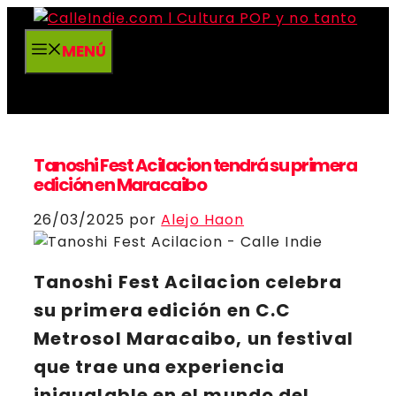
Saltar
al
MENÚ
contenido
Tanoshi Fest Acilacion tendrá su primera
edición en Maracaibo
26/03/2025
por
Alejo Haon
Tanoshi Fest Acilacion
celebra
su primera edición en
C.C
Metrosol Maracaibo
, un festival
que trae una experiencia
inigualable en el mundo del