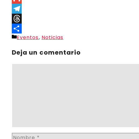
Link
Gmail
Telegram
Threads
Categorías
Eventos
,
Noticias
Compartir
Deja un comentario
Comentario
Nombre