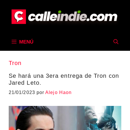
Saltar
al
contenido
MENÚ
Tron
Se hará una 3era entrega de Tron con
Jared Leto.
21/01/2023
por
Alejo Haon