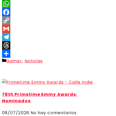
X
WhatsApp
Facebook
Copy
Link
Gmail
Telegram
Threads
Categorías
Gamer
,
Noticias
Compartir
78th Primetime Emmy Awards:
Nominados
08/07/2026
No hay comentarios