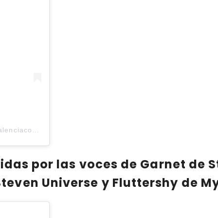
Una publicación compartida por Valencia Comic Con (@valenciacomiccon)
idas por las voces de Garnet de S
ven Universe y Fluttershy de My 