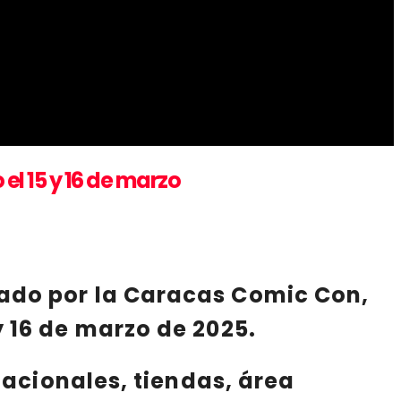
el 15 y 16 de marzo
ado por la
Caracas Comic Con
,
y 16 de marzo de 2025
.
nacionales
,
tiendas
,
área