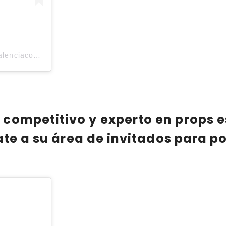
Una publicación compartida por Valencia Comic Con (@valenciacomiccon)
 competitivo y experto en props 
ate a su área de invitados para p