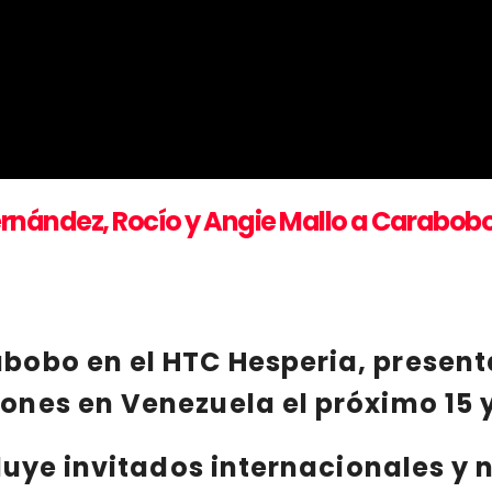
rnández, Rocío y Angie Mallo a Carabobo 
bobo en el HTC Hesperia, present
iones
en
Venezuela
el próximo
15 
luye
invitados internacionales
y