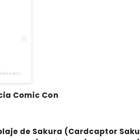
Una publicación compartida por Valencia Comic Con (@valenciacomiccon)
ncia Comic Con
oblaje de Sakura (Cardcaptor Sak