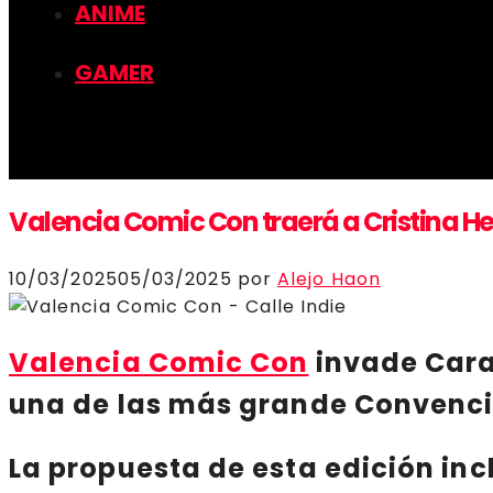
ANIME
GAMER
Valencia Comic Con traerá a Cristina He
10/03/2025
05/03/2025
por
Alejo Haon
Valencia Comic Con
invade Cara
una de las más grande
Convenc
La
propuesta
de esta edición inc