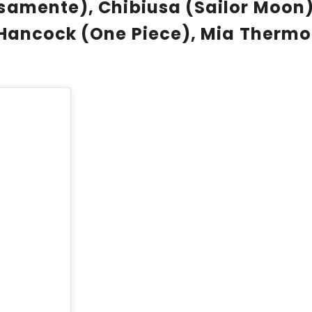
nsamente), Chibiusa (Sailor Moo
Hancock (One Piece), Mia Thermopo