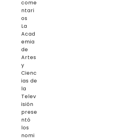
come
ntari
os
La
Acad
emia
de
Artes
y
Cienc
ias de
la
Telev
isión
prese
ntó
los
nomi