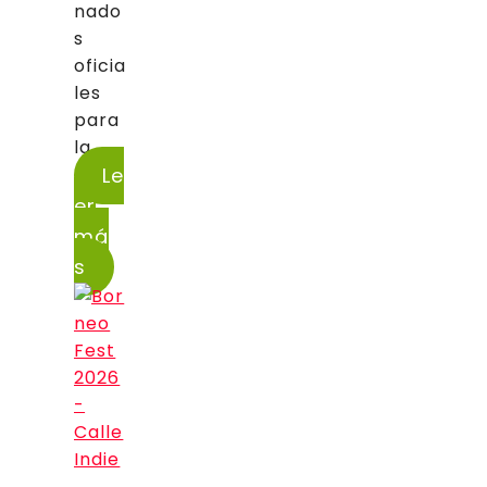
nado
s
oficia
les
para
la...
Le
er
má
s