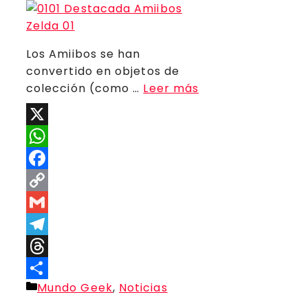
Los Amiibos se han
convertido en objetos de
colección (como …
Leer más
X
WhatsApp
Facebook
Copy
Link
Gmail
Telegram
Threads
Categorías
Mundo Geek
,
Noticias
Compartir