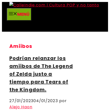
Saltar
al
MENÚ
contenido
Amiibos
Podrían relanzar los
amiibos de The Legend
of Zelda justo a
tiempo para Tears of
the Kingdom.
27/01/2023
04/01/2023
por
Alejo Haon