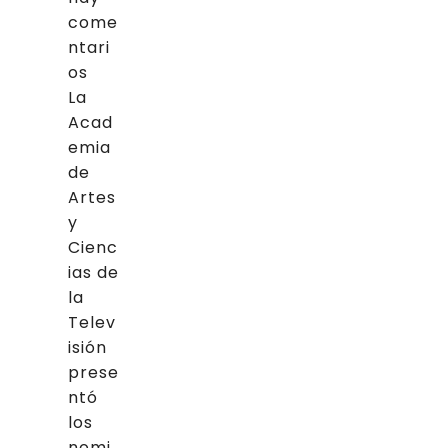
come
ntari
os
La
Acad
emia
de
Artes
y
Cienc
ias de
la
Telev
isión
prese
ntó
los
nomi