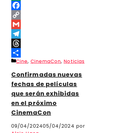
WhatsApp
Facebook
Copy
Link
Gmail
Telegram
Threads
Categorías
Cine
,
CinemaCon
,
Noticias
Compartir
Confirmadas nuevas
fechas de películas
que serán exhibidas
en el próximo
CinemaCon
09/04/2024
05/04/2024
por