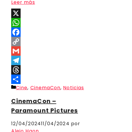
Leer más
X
WhatsApp
Facebook
Copy
Link
Gmail
Telegram
Threads
Categorías
Cine
,
CinemaCon
,
Noticias
Compartir
CinemaCon –
Paramount Pictures
12/04/2024
11/04/2024
por
Alejo Haon