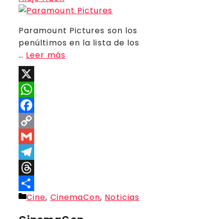
Paramount Pictures son los
penúltimos en la lista de los
…
Leer más
X
WhatsApp
Facebook
Copy
Link
Gmail
Telegram
Threads
Categorías
Cine
,
CinemaCon
,
Noticias
Compartir