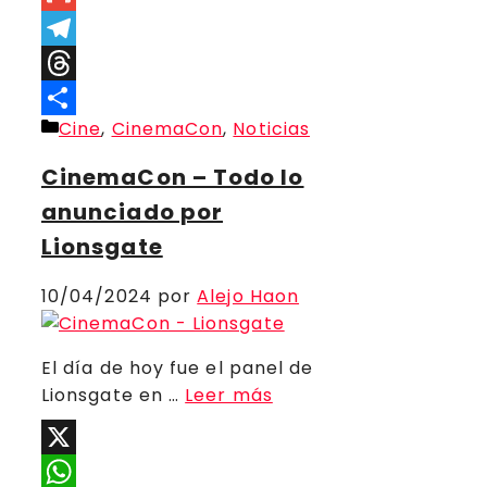
Link
Gmail
Telegram
Threads
Categorías
Cine
,
CinemaCon
,
Noticias
Compartir
CinemaCon – Todo lo
anunciado por
Lionsgate
10/04/2024
por
Alejo Haon
El día de hoy fue el panel de
Lionsgate en …
Leer más
X