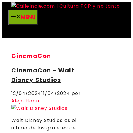
Saltar
al
MENÚ
contenido
CinemaCon
CinemaCon – Walt
Disney Studios
12/04/2024
11/04/2024
por
Alejo Haon
Walt Disney Studios es el
último de los grandes de …