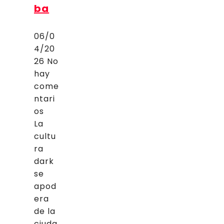
ba
06/0
4/20
26
No
hay
come
ntari
os
La
cultu
ra
dark
se
apod
era
de la
ciuda