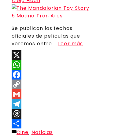
Alejo Haon
Se publican las fechas
oficiales de películas que
veremos entre …
Leer más
X
WhatsApp
Facebook
Copy
Link
Gmail
Telegram
Threads
Categorías
Cine
,
Noticias
Compartir