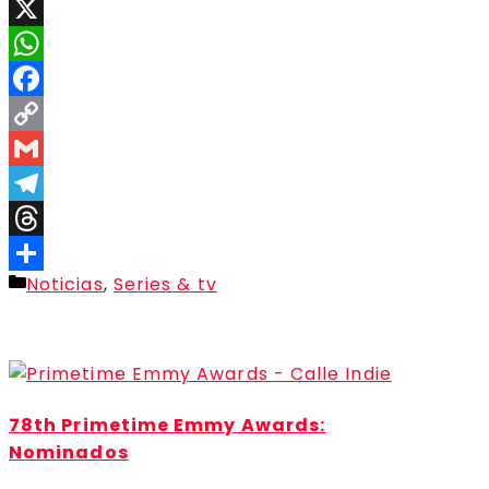
X
WhatsApp
Facebook
Copy
Link
Gmail
Telegram
Threads
Categorías
Noticias
,
Series & tv
Compartir
78th Primetime Emmy Awards:
Nominados