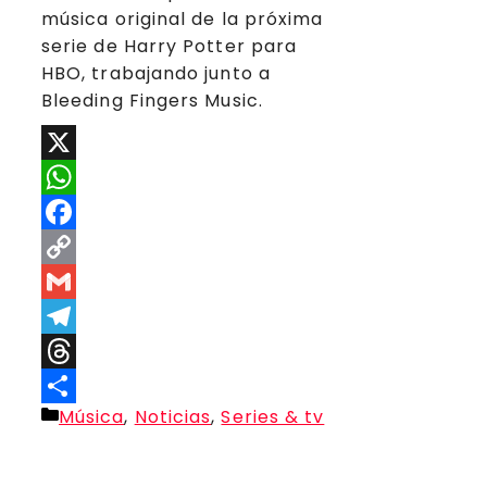
música original de la próxima
serie de Harry Potter para
HBO, trabajando junto a
Bleeding Fingers Music.
X
WhatsApp
Facebook
Copy
Link
Gmail
Telegram
Threads
Categorías
Música
,
Noticias
,
Series & tv
Compartir