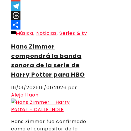
Link
Gmail
Telegram
Threads
Categorías
Música
,
Noticias
,
Series & tv
Compartir
Hans Zimmer
compondrá la banda
sonora de la serie de
Harry Potter para HBO
16/01/2026
15/01/2026
por
Alejo Haon
Hans Zimmer fue confirmado
como el compositor de la