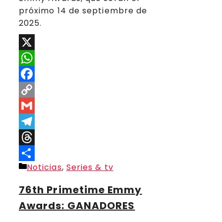
próximo 14 de septiembre de
2025.
X
WhatsApp
Facebook
Copy
Link
Gmail
Telegram
Threads
Categorías
Noticias
,
Series & tv
Compartir
76th Primetime Emmy
Awards: GANADORES