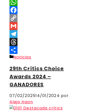
X
WhatsApp
Facebook
Copy
Link
Gmail
Telegram
Threads
Categorías
Noticias
Compartir
29th Critics Choice
Awards 2024 –
GANADORES
07/02/2025
14/01/2024
por
Alejo Haon