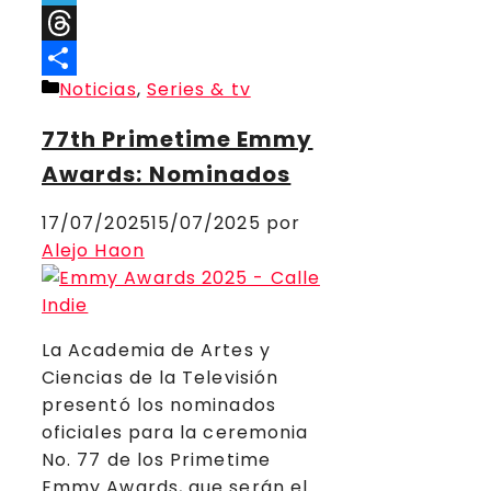
Telegram
Threads
Categorías
Noticias
,
Series & tv
Compartir
77th Primetime Emmy
Awards: Nominados
17/07/2025
15/07/2025
por
Alejo Haon
La Academia de Artes y
Ciencias de la Televisión
presentó los nominados
oficiales para la ceremonia
No. 77 de los Primetime
Emmy Awards, que serán el