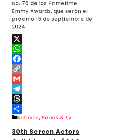
No. 76 de los Primetime
Emmy Awards, que serán el
próximo 15 de septiembre de
2024.
X
WhatsApp
Facebook
Copy
Link
Gmail
Telegram
Threads
Categorías
Noticias
,
Series & tv
Compartir
30th Screen Actors