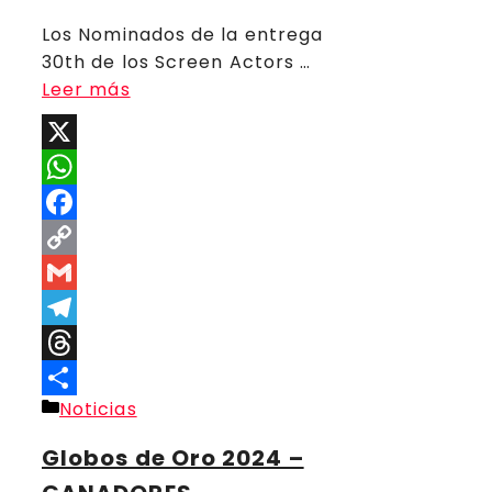
Los Nominados de la entrega
30th de los Screen Actors …
Leer más
X
WhatsApp
Facebook
Copy
Link
Gmail
Telegram
Threads
Categorías
Noticias
Compartir
Globos de Oro 2024 –