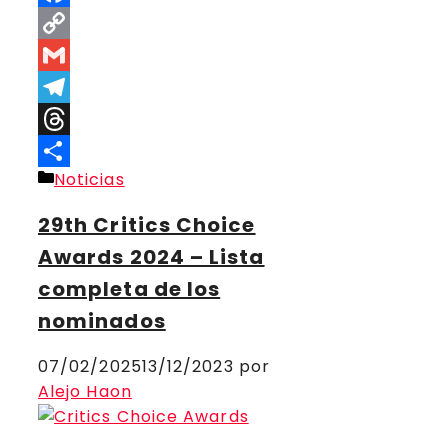
Facebook
Copy
Link
Gmail
Telegram
Threads
Categorías
Noticias
Compartir
29th Critics Choice
Awards 2024 – Lista
completa de los
nominados
07/02/2025
13/12/2023
por
Alejo Haon