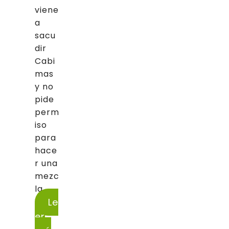
viene
a
sacu
dir
Cabi
mas
y no
pide
perm
iso
para
hace
r una
mezc
la...
Le
er