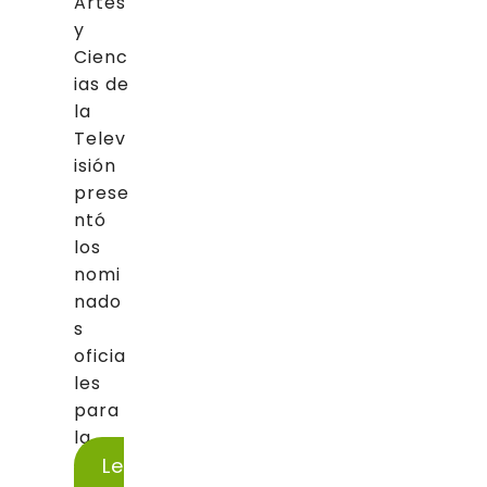
Artes
y
Cienc
ias de
la
Telev
isión
prese
ntó
los
nomi
nado
s
oficia
les
para
la...
Le