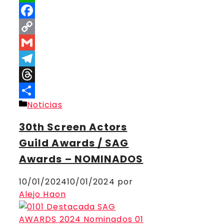
WhatsApp
Facebook
Copy
Link
Gmail
Telegram
Threads
Categorías
Noticias
Compartir
30th Screen Actors
Guild Awards / SAG
Awards – NOMINADOS
10/01/2024
10/01/2024
por
Alejo Haon