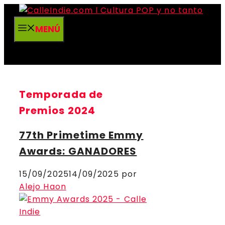
Saltar
al
MENÚ
contenido
Temporada de
Premios 2024
77th Primetime Emmy
Awards: GANADORES
15/09/2025
14/09/2025
por
Alejo Haon