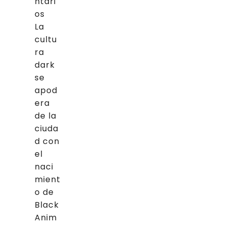
ntari
os
La
cultu
ra
dark
se
apod
era
de la
ciuda
d con
el
naci
mient
o de
Black
Anim