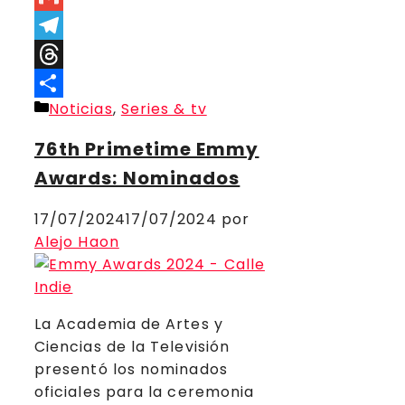
Link
Gmail
Telegram
Threads
Categorías
Noticias
,
Series & tv
Compartir
76th Primetime Emmy
Awards: Nominados
17/07/2024
17/07/2024
por
Alejo Haon
La Academia de Artes y
Ciencias de la Televisión
presentó los nominados
oficiales para la ceremonia