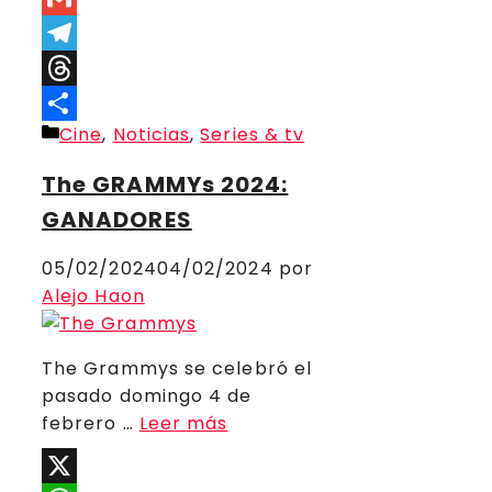
Link
Gmail
Telegram
Threads
Categorías
Cine
,
Noticias
,
Series & tv
Compartir
The GRAMMYs 2024:
GANADORES
05/02/2024
04/02/2024
por
Alejo Haon
The Grammys se celebró el
pasado domingo 4 de
febrero …
Leer más