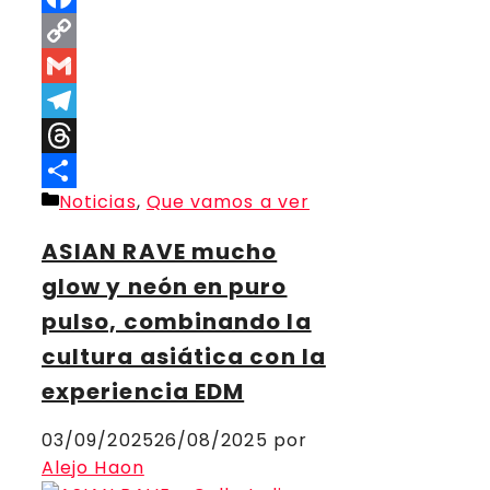
Facebook
Copy
Link
Gmail
Telegram
Threads
Categorías
Noticias
,
Que vamos a ver
Compartir
ASIAN RAVE mucho
glow y neón en puro
pulso, combinando la
cultura asiática con la
experiencia EDM
03/09/2025
26/08/2025
por
Alejo Haon