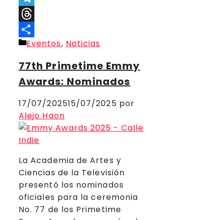
Telegram
Threads
Categorías
Eventos
,
Noticias
Compartir
77th Primetime Emmy
Awards: Nominados
17/07/2025
15/07/2025
por
Alejo Haon
La Academia de Artes y
Ciencias de la Televisión
presentó los nominados
oficiales para la ceremonia
No. 77 de los Primetime