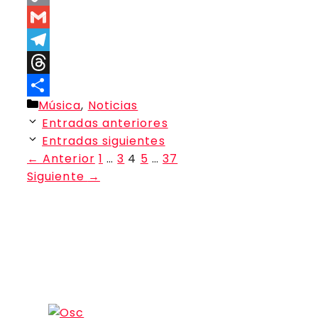
Copy
Link
Gmail
Telegram
Threads
Categorías
Música
,
Noticias
Compartir
Entradas anteriores
Entradas siguientes
Página
Página
Página
Página
Página
←
Anterior
1
…
3
4
5
…
37
Siguiente
→