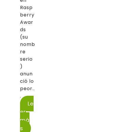
en
Rasp
berry
Awar
ds
(su
nomb
re
serio
)
anun
ció lo
peor..
.
Le
er
má
s