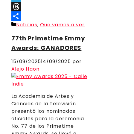
Telegram
Threads
Categorías
Noticias
,
Que vamos a ver
Compartir
77th Primetime Emmy
Awards: GANADORES
15/09/2025
14/09/2025
por
Alejo Haon
La Academia de Artes y
Ciencias de la Televisión
presentó los nominados
oficiales para la ceremonia
No. 77 de los Primetime
Emmy Awards, se llevó a