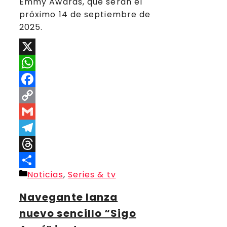
Emmy Awards, que serán el
próximo 14 de septiembre de
2025.
X
WhatsApp
Facebook
Copy
Link
Gmail
Telegram
Threads
Categorías
Noticias
,
Series & tv
Compartir
Navegante lanza
nuevo sencillo “Sigo