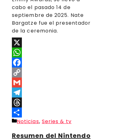
cabo el pasado 14 de
septiembre de 2025. Nate
Bargatze fue el presentador
de la ceremonia.
X
WhatsApp
Facebook
Copy
Link
Gmail
Telegram
Threads
Categorías
Noticias
,
Series & tv
Compartir
Resumen del Nintendo