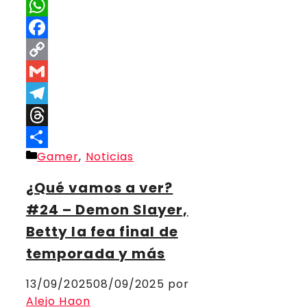
X
WhatsApp
Facebook
Copy
Link
Gmail
Telegram
Threads
Categorías
Gamer
,
Noticias
Compartir
¿Qué vamos a ver?
#24 – Demon Slayer,
Betty la fea final de
temporada y más
13/09/2025
08/09/2025
por
Alejo Haon