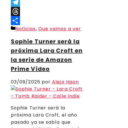
Link
Gmail
Telegram
Threads
Categorías
Noticias
,
Que vamos a ver
Compartir
Sophie Turner será la
próxima Lara Croft en
la serie de Amazon
Prime Video
03/09/2025
por
Alejo Haon
Sophie Turner será la
próxima Lara Croft, el año
pasado ya se sabía que