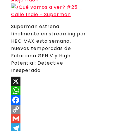
Superman estrena
finalmente en streaming por
HBO MAX esta semana,
nuevas temporadas de
Futurama GEN V y High
Potential: Detective
Inesperada.
X
WhatsApp
Facebook
Copy
Link
Gmail