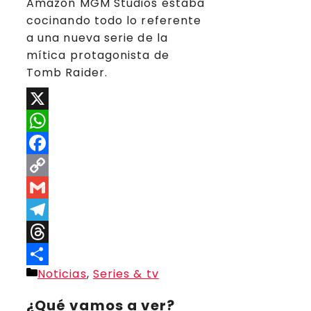
Amazon MGM Studios estaba
cocinando todo lo referente
a una nueva serie de la
mítica protagonista de
Tomb Raider.
X
WhatsApp
Facebook
Copy
Link
Gmail
Telegram
Threads
Categorías
Noticias
,
Series & tv
Compartir
¿Qué vamos a ver?