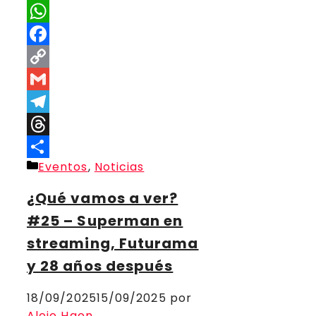
X
WhatsApp
Facebook
Copy
Link
Gmail
Telegram
Threads
Categorías
Eventos
,
Noticias
Compartir
¿Qué vamos a ver?
#25 – Superman en
streaming, Futurama
y 28 años después
18/09/2025
15/09/2025
por
Alejo Haon