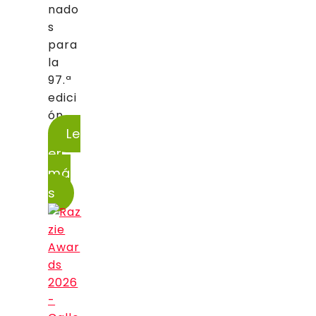
nado
s
para
la
97.ª
edici
ón...
Le
er
má
s