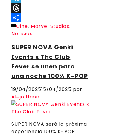
Telegram
Threads
Categorías
Cine
,
Marvel Studios
,
Compartir
Noticias
SUPER NOVA Genki
Events x The Club
Fever se unen para
una noche 100% K-POP
19/04/2025
15/04/2025
por
Alejo Haon
SUPER NOVA será la próxima
experiencia 100% K-POP