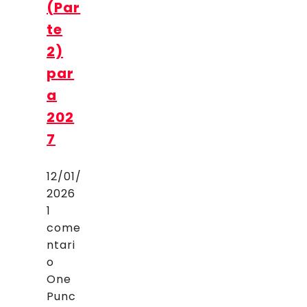
(Par
te
2)
par
a
202
7
12/01/
2026
1
come
ntari
o
One
Punc