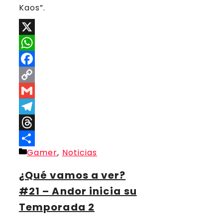
Kaos”.
X
WhatsApp
Facebook
Copy
Link
Gmail
Telegram
Threads
Categorías
Gamer
,
Noticias
Compartir
¿Qué vamos a ver?
#21 – Andor inicia su
Temporada 2