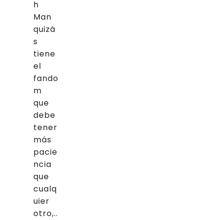
h
Man
quizá
s
tiene
el
fando
m
que
debe
tener
más
pacie
ncia
que
cualq
uier
otro,..