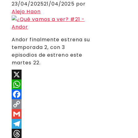
23/04/2025
21/04/2025
por
Alejo Haon
Andor finalmente estrena su
temporada 2, con 3
episodios de estreno este
martes 22.
X
WhatsApp
Facebook
Copy
Link
Gmail
Telegram