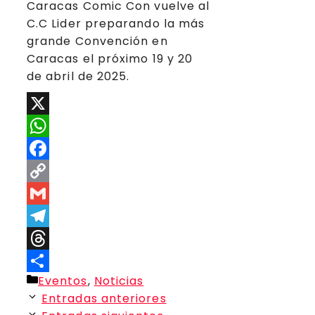
Caracas Comic Con vuelve al
C.C Lider preparando la más
grande Convención en
Caracas el próximo 19 y 20
de abril de 2025.
X
WhatsApp
Facebook
Copy
Link
Gmail
Telegram
Threads
Categorías
Eventos
,
Noticias
Compartir
Entradas anteriores