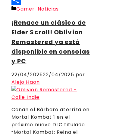
Threads
Categorías
Gamer
,
Noticias
Compartir
¡Renace un clásico de
Elder Scroll! Oblivion
Remastered ya está
disponible en consolas
y PC
22/04/2025
22/04/2025
por
Alejo Haon
Conan el Bárbaro aterriza en
Mortal Kombat 1 en el
próximo nuevo DLC titulado
“Mortal Kombat: Reina el