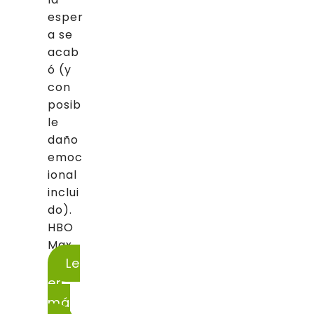
esper
a se
acab
ó (y
con
posib
le
daño
emoc
ional
inclui
do).
HBO
Max...
Le
er
má