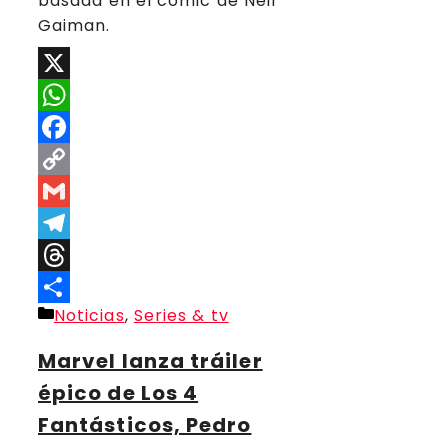
basada en el cómic de Neil
Gaiman.
X
WhatsApp
Facebook
Copy
Link
Gmail
Telegram
Threads
Categorías
Noticias
,
Series & tv
Compartir
Marvel lanza tráiler
épico de Los 4
Fantásticos, Pedro