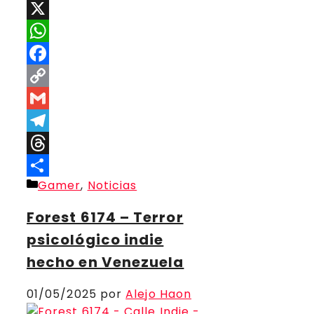
X
WhatsApp
Facebook
Copy
Link
Gmail
Telegram
Threads
Categorías
Gamer
,
Noticias
Compartir
Forest 6174 – Terror
psicológico indie
hecho en Venezuela
01/05/2025
por
Alejo Haon