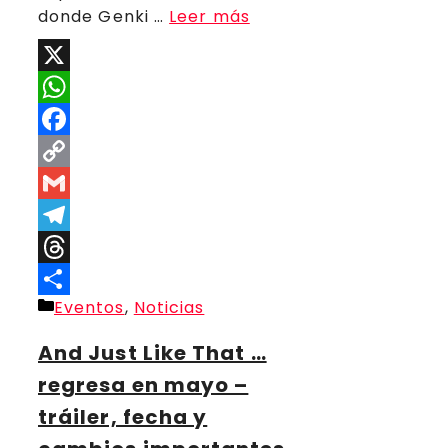
donde Genki …
Leer más
X
WhatsApp
Facebook
Copy
Link
Gmail
Telegram
Threads
Categorías
Eventos
,
Noticias
Compartir
And Just Like That …
regresa en mayo –
tráiler, fecha y