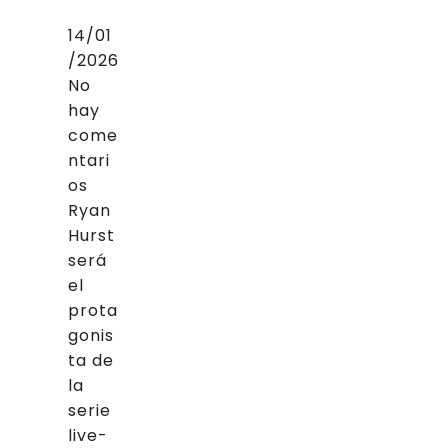
14/01
/2026
No
hay
come
ntari
os
Ryan
Hurst
será
el
prota
gonis
ta de
la
serie
live-