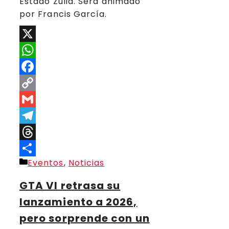
Estado Zulia. Será animado
por Francis García.
X
WhatsApp
Facebook
Copy
Link
Gmail
Telegram
Threads
Categorías
Eventos
,
Noticias
Compartir
GTA VI retrasa su
lanzamiento a 2026,
pero sorprende con un