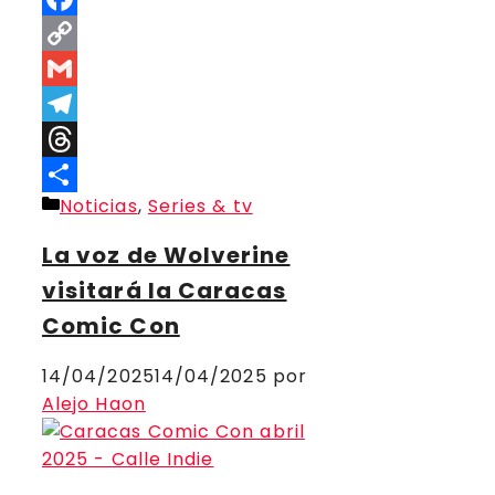
Facebook
Copy
Link
Gmail
Telegram
Threads
Categorías
Noticias
,
Series & tv
Compartir
La voz de Wolverine
visitará la Caracas
Comic Con
14/04/2025
14/04/2025
por
Alejo Haon