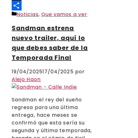
Threads
Categorías
Noticias
,
Que vamos a ver
Compartir
Sandman estrena
nuevo trailer, aquí lo
que debes saber de la
Temporada Final
19/04/2025
17/04/2025
por
Alejo Haon
Sandman el rey del sueño
regresa para una última
entrega, hace meses se
confirmó que esta sería su
segunda y última temporada,