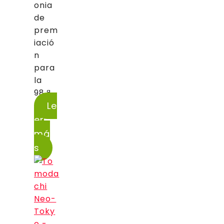
onia
de
prem
iació
n
para
la
98.ª...
Le
er
má
s