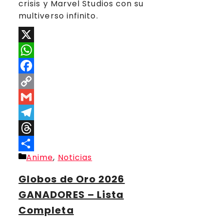
crisis y Marvel Studios con su
multiverso infinito.
X
WhatsApp
Facebook
Copy
Link
Gmail
Telegram
Threads
Categorías
Anime
,
Noticias
Compartir
Globos de Oro 2026
GANADORES – Lista
Completa