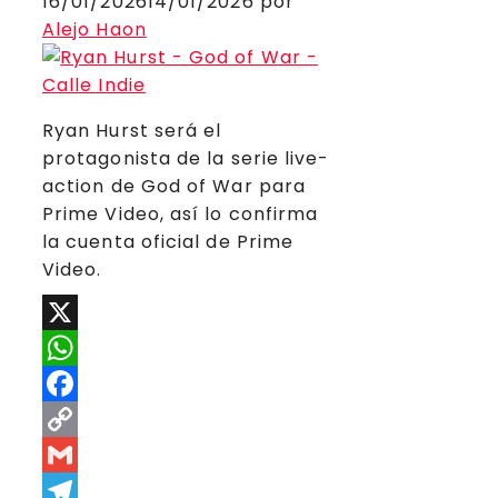
16/01/2026
14/01/2026
por
Alejo Haon
Ryan Hurst será el
protagonista de la serie live-
action de God of War para
Prime Video, así lo confirma
la cuenta oficial de Prime
Video.
X
WhatsApp
Facebook
Copy
Link
Gmail