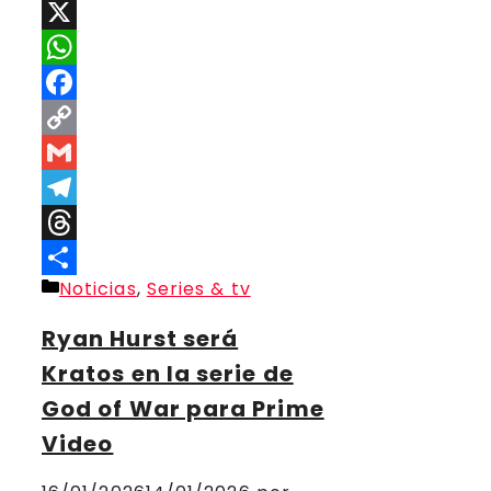
X
WhatsApp
Facebook
Copy
Link
Gmail
Telegram
Threads
Categorías
Noticias
,
Series & tv
Compartir
Ryan Hurst será
Kratos en la serie de
God of War para Prime
Video