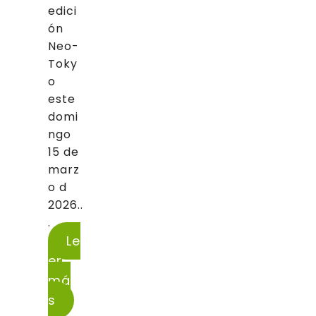
edici
ón
Neo-
Toky
o
este
domi
ngo
15 de
marz
o d
2026..
.
Le
er
má
s