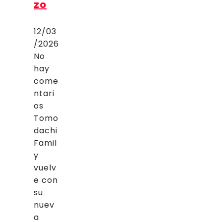
zo
12/03
/2026
No
hay
come
ntari
os
Tomo
dachi
Famil
y
vuelv
e con
su
nuev
a