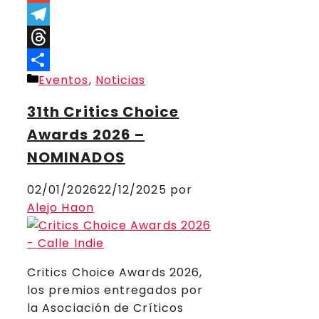
Link
Gmail
Telegram
Threads
Categorías
Eventos
,
Noticias
Compartir
31th Critics Choice
Awards 2026 –
NOMINADOS
02/01/2026
22/12/2025
por
Alejo Haon
Critics Choice Awards 2026,
los premios entregados por
la Asociación de Críticos