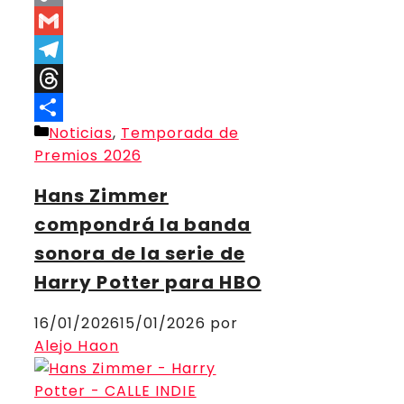
Copy
Link
Gmail
Telegram
Threads
Categorías
Noticias
,
Temporada de
Compartir
Premios 2026
Hans Zimmer
compondrá la banda
sonora de la serie de
Harry Potter para HBO
16/01/2026
15/01/2026
por
Alejo Haon