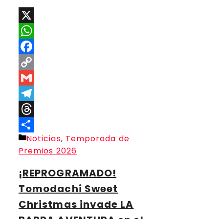
X
WhatsApp
Facebook
Copy
Link
Gmail
Telegram
Threads
Categorías
Noticias
,
Temporada de
Compartir
Premios 2026
¡REPROGRAMADO!
Tomodachi Sweet
Christmas invade LA