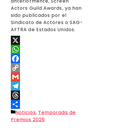
anteriormente, Screen
Actors Guild Awards, ya han
sido publicados por el
Sindicato de Actores o SAG-
AFTRA de Estados Unidos.
X
WhatsApp
Facebook
Copy
Link
Gmail
Telegram
Threads
Categorías
Noticias
,
Temporada de
Compartir
Premios 2026