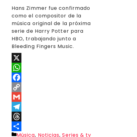
Hans Zimmer fue confirmado
como el compositor de la
música original de la próxima
serie de Harry Potter para
HBO, trabajando junto a
Bleeding Fingers Music.
X
WhatsApp
Facebook
Copy
Link
Gmail
Telegram
Threads
Categorías
Música
,
Noticias
,
Series & tv
Compartir