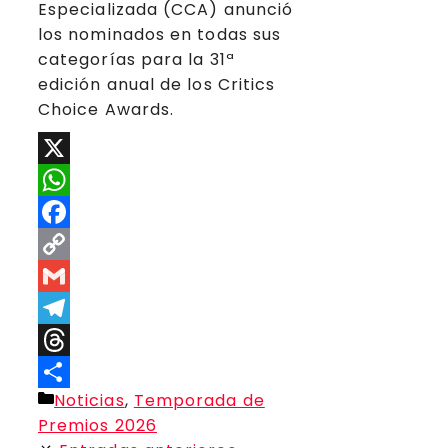
Especializada (CCA) anunció
los nominados en todas sus
categorías para la 31ª
edición anual de los Critics
Choice Awards.
X
WhatsApp
Facebook
Copy
Link
Gmail
Telegram
Threads
Categorías
Noticias
,
Temporada de
Compartir
Premios 2026