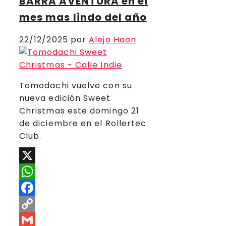
BARRA AVENTURA en el
mes mas lindo del año
22/12/2025
por
Alejo Haon
Tomodachi vuelve con su
nueva edición Sweet
Christmas este domingo 21
de diciembre en el Rollertec
Club.
X
WhatsApp
Facebook
Copy