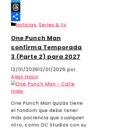
Telegram
Threads
Categorías
Noticias
,
Series & tv
Compartir
One Punch Man
confirma Temporada
3 (Parte 2) para 2027
12/01/2026
12/01/2026
por
Alejo Haon
One Punch Man quizás tiene
el fandom que debe tener
más paciencia que cualquier
otro, como DC Studios con su