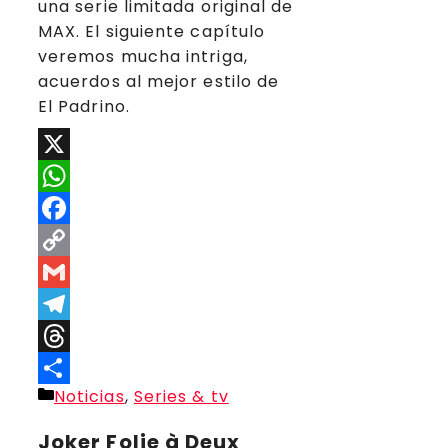
una serie limitada original de
MAX. El siguiente capítulo
veremos mucha intriga,
acuerdos al mejor estilo de
El Padrino.
X
WhatsApp
Facebook
Copy
Link
Gmail
Telegram
Threads
Categorías
Noticias
,
Series & tv
Compartir
Joker Folie à Deux