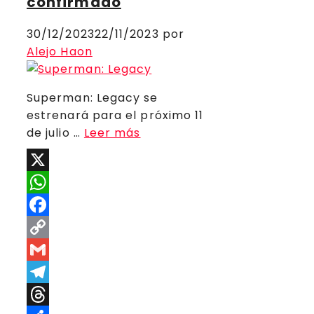
confirmado
30/12/2023
22/11/2023
por
Alejo Haon
Superman: Legacy se
estrenará para el próximo 11
de julio …
Leer más
X
WhatsApp
Facebook
Copy
Link
Gmail
Telegram