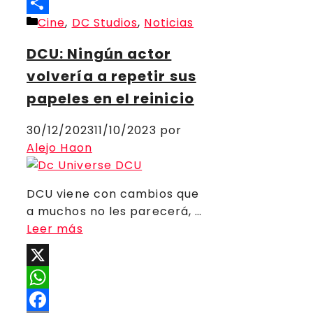
Threads
Categorías
Cine
,
DC Studios
,
Noticias
Compartir
DCU: Ningún actor
volvería a repetir sus
papeles en el reinicio
30/12/2023
11/10/2023
por
Alejo Haon
DCU viene con cambios que
a muchos no les parecerá, …
Leer más
X
WhatsApp