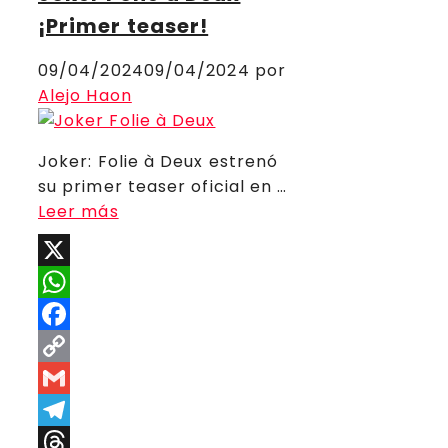
¡Primer teaser!
09/04/2024
09/04/2024
por
Alejo Haon
Joker: Folie à Deux estrenó
su primer teaser oficial en …
Leer más
X
WhatsApp
Facebook
Copy
Link
Gmail
Telegram