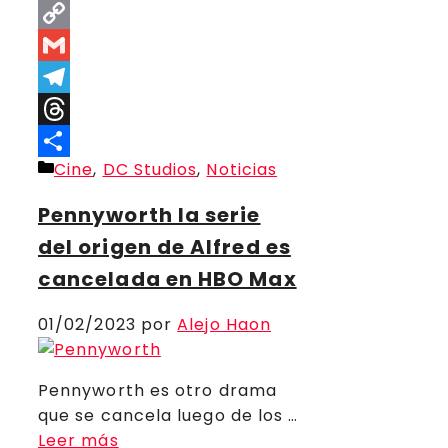
Facebook
Copy
Link
Gmail
Telegram
Threads
Categorías
Cine
,
DC Studios
,
Noticias
Compartir
Pennyworth la serie
del origen de Alfred es
cancelada en HBO Max
01/02/2023
por
Alejo Haon
Pennyworth es otro drama
que se cancela luego de los …
Leer más