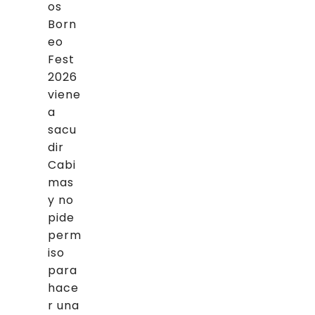
os
Born
eo
Fest
2026
viene
a
sacu
dir
Cabi
mas
y no
pide
perm
iso
para
hace
r una