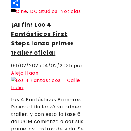
Threads
Categorías
Cine
,
DC Studios
,
Noticias
Compartir
¡Al fin! Los 4
Fantásticos First
Steps lanza primer
trailer oficial
06/02/2025
04/02/2025
por
Alejo Haon
Los 4 Fantásticos Primeros
Pasos al fin lanzó su primer
trailer, y con esto la fase 6
del UCM comienza a dar sus
primeros rastros de vida. Se