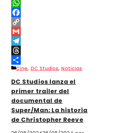
X
WhatsApp
Facebook
Copy
Link
Gmail
Telegram
Threads
Categorías
Cine
,
DC Studios
,
Noticias
Compartir
DC Studios lanza el
primer trailer del
documental de
Super/Man: La historia
de Christopher Reeve