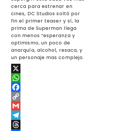
cerca para estrenar en
cines, DC Studios soltó por
fin el primer teaser y sí, la
prima de Superman llega
con menos “esperanza y
optimismo, un poco de
anarquía, alcohol, resaca, y
un personaje mas complejo.
X
WhatsApp
Facebook
Copy
Link
Gmail
Telegram