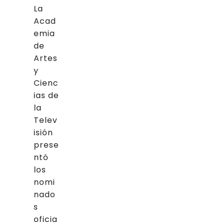
La
Acad
emia
de
Artes
y
Cienc
ias de
la
Telev
isión
prese
ntó
los
nomi
nado
s
oficia