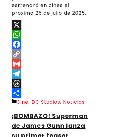
estrenará en cines el
próximo 25 de julio de 2025.
X
WhatsApp
Facebook
Copy
Link
Gmail
Telegram
Threads
Categorías
Cine
,
DC Studios
,
Noticias
Compartir
¡BOMBAZO! Superman
de James Gunn lanza
su primer teaser