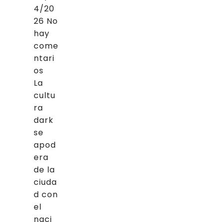
4/20
26
No
hay
come
ntari
os
La
cultu
ra
dark
se
apod
era
de la
ciuda
d con
el
naci