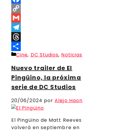
Facebook
Copy
Link
Gmail
Telegram
Threads
Categorías
Cine
,
DC Studios
,
Noticias
Compartir
Nuevo trailer de El
Pingüino, la próxima
serie de DC Studios
20/06/2024
por
Alejo Haon
El Pingüino de Matt Reeves
volverá en septiembre en