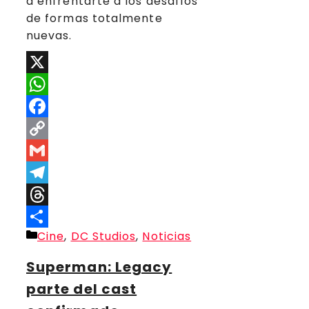
a enfrentarte a los desafíos
de formas totalmente
nuevas.
X
WhatsApp
Facebook
Copy
Link
Gmail
Telegram
Threads
Categorías
Cine
,
DC Studios
,
Noticias
Compartir
Superman: Legacy
parte del cast